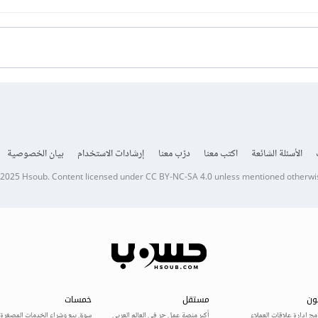
الأسئلة الشائعة
اكتب معنا
درّب معنا
إرشادات الاستخدام
بيان الخصوصية
 2025
Hsoub
.
Content licensed under
CC BY-NC-SA 4.0
unless mentioned otherwi