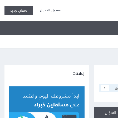
تسجيل الدخول
حساب جديد
إعلانات
ن
1
السؤال