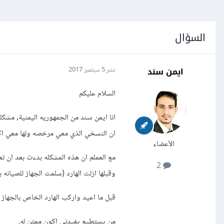
السؤال
ايمن سند
نشر
5 سبتمبر 2017
السلام عليكم
انا ايمن سند من الجمهوريه اليمنية, مش
ان النسخي الذي معي مرخصه ولها معي اكثر من 7 
الأعضاء
مع العملم ان هذه المشكله بدءت بعد ان ت
2
وقبلها ازلت الهارد (سلمت الجهاز للصيانه ب
قبل ما اعيد واركب الهارد الخاص بالجهاز
من يستطيع يفيدني اكون ممتن له.