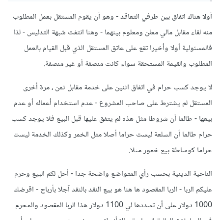
يضيع حق اي مستقل, هناك فرق كبير بين التجارة و الربى.
أولا هناك اتفاق بين طرفي التعاقد - وهو أن يقوم المستقل بعمل المطلوب
منه لقاء مقابل مالي معلن ومعلوم بينهما - وهنا انتفت شبهة التدليس - لذا
فالمسئولية أولا وأخيرا تقع على عاتق المستقل الذي قبل القيام بالعمل
المطلوب والقيمة المستحقة سواء كانت منصفة أو غير منصفة.
لا يوجد كسب حرام في اتفاق اثنين على خدمة مقابل ثمن ، مرة أخرى
المستقل لم يشترط على صاحب المشروع - عدم استخدام أعماله أو عدم
بيعها - طالما أن شروطا مثل هذه لم يتفق عليها قبل البيع فلا يوجد كسب
حرام طالما أن السلعة ليست حراما أصلا مثل الخمر وكذلك الخدمة ليست
حراما كوساطة بيع خمور مثلا.
الناحية الدينية بحسب رأي المتواضع واضحة جدا - أحل لكم البيع وحرم
عليكم الربا - الربا المقصود ها هنا هو بيع النقد بالنقد آجلا بأرباح - اقرضك
1000 دولار على أن تسددها لي 1100 دولار هذا الربا المقصود والمحرم