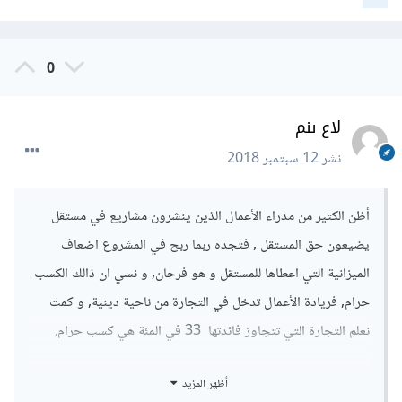
0
لاع ىنم
نشر
12 سبتمبر 2018
أظن الكثير من مدراء الأعمال الذين ينشرون مشاريع في مستقل
يضيعون حق المستقل , فتجده ربما ربح في المشروع اضعاف
الميزانية التي اعطاها للمستقل و هو فرحان, و نسي ان ذالك الكسب
حرام, فريادة الأعمال تدخل في التجارة من ناحية دينية, و كمت
نعلم التجارة التي تتجاوز فائدتها 33 في المئة هي كسب حرام.
هناك حل لو قام مستقل بإضفة خيار العمل للساعة, حين اذن لن
أظهر المزيد