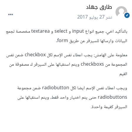
طارق جهاد
نشر
27 يوليو 2017
بالتأكيد اخي، جميع انواع input و select و textarea مخصصة لجمع
البيانات وارسالها للسيرفر عن طريق form.
معلومة على الهامش: يجب اعطاء نفس الإسم لكل checkbox ضمن نفس
المجموعة من checkboxs ويتم استقبالها على السيرفر ك مصفوفة من
القيم
ويجب اعطاء نفس الإسم ايضا لكل radiobutton ضمن مجموعة
radiobuttons حتى يتم اختيار واحد فقط، ويتم استقبالها على
السيرفر كقيمة واحدة.