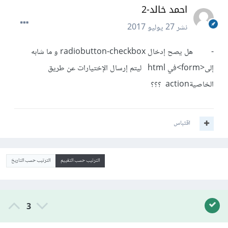
احمد خالد-2
نشر
27 يوليو 2017
- هل يصح إدخال radiobutton-checkbox و ما شابه
إلى<form>في html ليتم إرسال الإختيارات عن طريق
الخاصيةaction ؟؟؟
اقتباس
الترتيب حسب التقييم
الترتيب حسب التاريخ
3