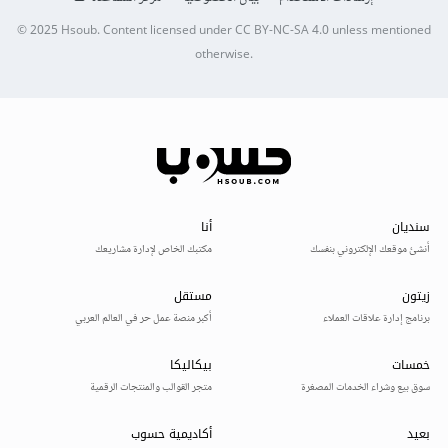
© 2025
Hsoub
.
Content licensed under
CC BY-NC-SA 4.0
unless mentioned
otherwise.