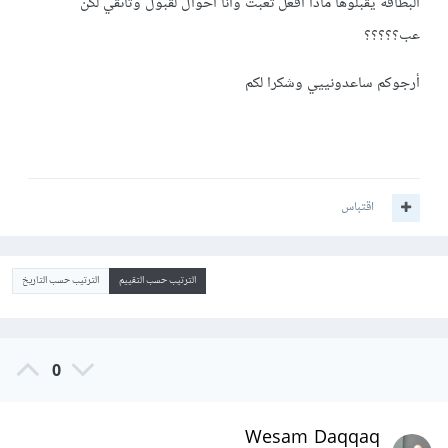
البطاقة يقبلوها ماذا أفعل تعبت وأنا أحوال لقبول وثاىقي لكن
عب؟؟؟؟؟
أرجوكم ساعدونييي وشكرا لكم
اقتباس
الترتيب حسب التقييم
الترتيب حسب التاريخ
0
Wesam Daqqaq