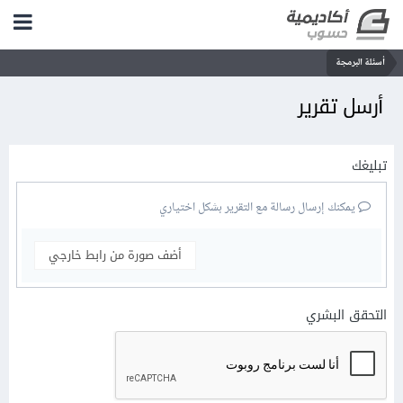
أسئلة البرمجة
أرسل تقرير
تبليغك
يمكنك إرسال رسالة مع التقرير بشكل اختياري
أضف صورة من رابط خارجي
التحقق البشري