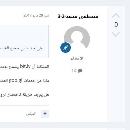
مصطفى محمد-2-3
نشر
28 مايو 2017
0
على حد علمي جميع الخدما
الأعضاء
المشكلة أن bit.ly يسمح بعدد معين من الروابط المختصرة ثم تصبح الخدمة "مدفوعة الثمن" بعد ذلك.
14
ماذا عن خدمات goo.gl العملاقة؟
هل يوجد طريقة لاختصار الروا
اقتباس