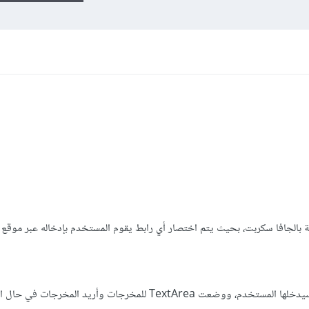
افا سكربت، بحيث يتم اختصار أي رابط يقوم المستخدم بإدخاله عبر موقع Bit.ly ؟
قمت بوضع TextArea للمدخلات التي سيدخلها المستخدم، ووضعت TextArea للمخرجات وأريد ال