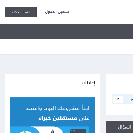
تسجيل الدخول
حساب جديد
إعلانات
ن
2
السؤال