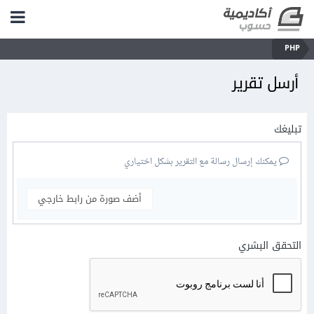
PHP
أرسل تقرير
تبليغك
يمكنك إرسال رسالة مع التقرير بشكل اختياري
أضف صورة من رابط خارجي
التحقق البشري