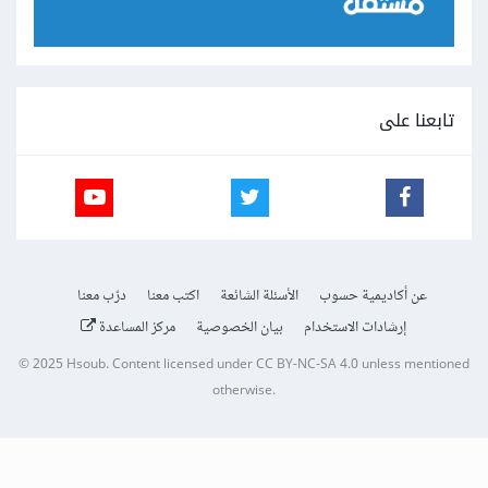
تابعنا على
عن أكاديمية حسوب
الأسئلة الشائعة
اكتب معنا
درّب معنا
إرشادات الاستخدام
بيان الخصوصية
مركز المساعدة
© 2025
Hsoub
.
Content licensed under
CC BY-NC-SA 4.0
unless mentioned
otherwise.