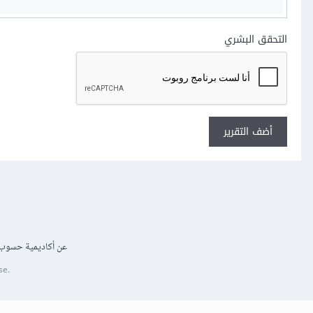
التحقق البشري
أضف التقرير
عن أكاديمية حسوب
se.