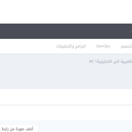
تصميم
DevOps
البرامج والتطبيقات
ربية الى الانجليزية؟ C#
أضف صورة من رابط 