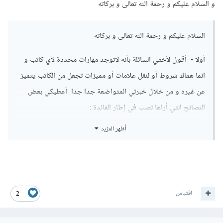
و السلام عليكم و رحمة الله تعالى و بركاته
السلام عليكم و رحمة الله تعالى و بركاته
أولا - أقول لأختي السائلة بأنه لاتوجد مهارات محددة لأي كاتب و
انما هماك شروط أو لنقل علامات أو مميزات تجعل من الكاتب يتميز
عن غيره و من خلال خبرتي المتواضعة جدا جدا أعطيكي بعض
النصائح التي أراها تصب في إطار الفائدة :
أظهر المزيد
1 - فقبل كل شيء كوني على ثقة بأن كل شخص له القدرة على
التطور و النجاح و الميز فصحيح أن الموهبة تلعب دورا و لكن
دورها ليس بتلك الأهمية في الحقيقة بل الأكثر أهمية هو المثابرة و
العمل و بدل الجهد الكبير و هناك جملة من العلماء قالت بهذا و من
اقتباس
بينهم المخترح العظيم طوماس أديسون الذي قال بأن النجاح 1%
2
موهبة و 99% جهد .