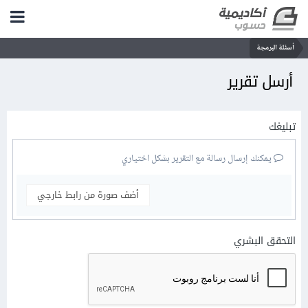
أسئلة البرمجة
أرسل تقرير
تبليغك
يمكنك إرسال رسالة مع التقرير بشكل اختياري
أضف صورة من رابط خارجي
التحقق البشري