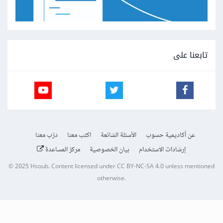
تابعنا على
عن أكاديمية حسوب
الأسئلة الشائعة
اكتب معنا
درّب معنا
إرشادات الاستخدام
بيان الخصوصية
مركز المساعدة
© 2025
Hsoub
.
Content licensed under
CC BY-NC-SA 4.0
unless mentioned
otherwise.