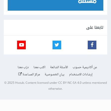
تابعنا على
عن أكاديمية حسوب
الأسئلة الشائعة
اكتب معنا
درّب معنا
إرشادات الاستخدام
بيان الخصوصية
مركز المساعدة
© 2025
Hsoub
.
Content licensed under
CC BY-NC-SA 4.0
unless mentioned
otherwise.