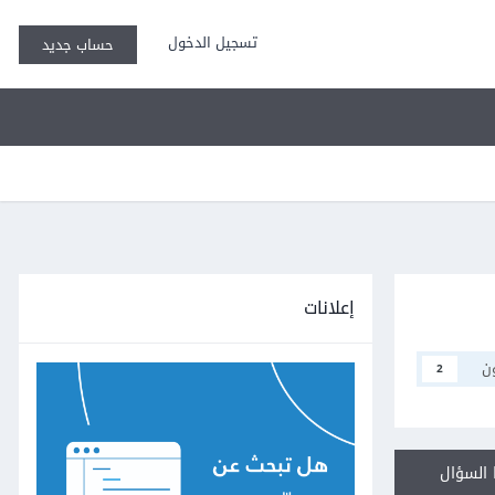
تسجيل الدخول
حساب جديد
إعلانات
ن
2
السؤال