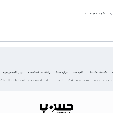
آن
لتنشر باسم حسابك.
الأسئلة الشائعة
اكتب معنا
درّب معنا
إرشادات الاستخدام
بيان الخصوصية
 2025
Hsoub
.
Content licensed under
CC BY-NC-SA 4.0
unless mentioned otherwi