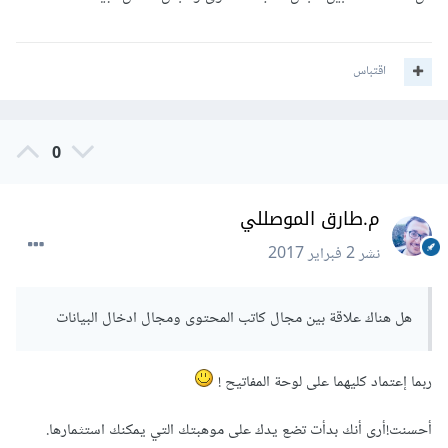
فابحث في نفسك و اسألها: هل تمتلكين هذه الموهبة حقاً؟
و إن أجابتك : نعم!
اقتباس
فقم بإختبارها.كيف؟ بالتدوين!
التدوين هو طريقة للتعبير عن الذات و الأفكار بالكتابة.التدوين هو أن
0
تكتب كيفما شئت,و وقتما شئت,و عن أي شيء شئت!
م.طارق الموصللي
لذلك لتختبر قدرتك كـ كاتب,اسمح لروحك بالانطلاق نحو آفاق
الخيال.. تخيّل لو أننا استيقظنا ذات يوم فوجدنا أن جميع ملابسنا
نشر
2 فبراير 2017
قد هربت! ماذا سنفعل ؟ اكتب ما تفكر به!
هل هناك علاقة بين مجال كاتب المحتوى ومجال ادخال البيانات
لديّ
موضوع
في "مجتمع خمسات" قد يفيدك بهذا الخصوص.
يمكنني مساعدتك في إنشاء مدونة.و تجهيزها بحيث لا تحتاج سوى
ربما إعتماد كليهما على لوحة المفاتيح !
لموهبتك للإنطلاق بالتدوين... و مساعدتي ستكون لك مجاناً في
أحسنت!أرى أنك بدأت تضع يدك على موهبتك التي يمكنك استثمارها.
سبيل أن تنتشر الكلمات و المعاني الاصيلة أكثر فأكثر..