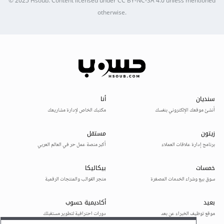
© 2025
Hsoub
.
Content licensed under
CC BY-NC-SA 4.0
unless mentioned
otherwise.