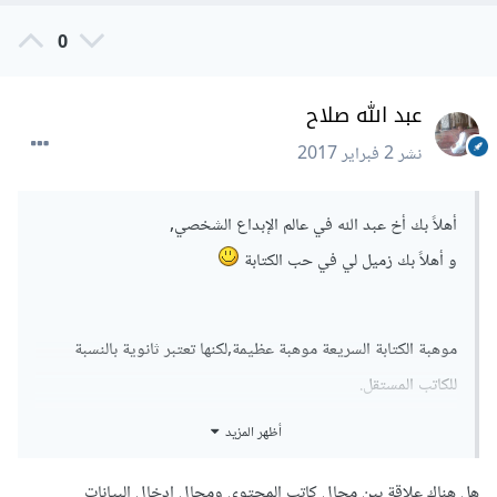
0
عبد الله صلاح
نشر
2 فبراير 2017
أهلاً بك أخ عبد الله في عالم الإبداع الشخصي,
و أهلاً بك زميل لي في حب الكتابة
موهبة الكتابة السريعة موهبة عظيمة,لكنها تعتبر ثانوية بالنسبة
للكاتب المستقل.
أظهر المزيد
موهبة الكاتب المستقل الرئيسية هي (الإبداع),أي خلق معانٍ و
صياغتها في جُمل من مجرد فكرة.. أي فكرة.
هل هناك علاقة بين مجال كاتب المحتوى ومجال ادخال البيانات