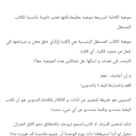
موهبة الكتابة السريعة موهبة عظيمة,لكنها تعتبر ثانوية بالنسبة للكاتب
المستقل.
موهبة الكاتب المستقل الرئيسية هي (الإبداع),أي خلق معانٍ و صياغتها في
جُمل من مجرد فكرة.. أي فكرة.
فابحث في نفسك و اسألها: هل تمتلكين هذه الموهبة حقاً؟
و إن أجابتك : نعم!
فقم بإختبارها.كيف؟ بالتدوين!
التدوين هو طريقة للتعبير عن الذات و الأفكار بالكتابة.التدوين هو أن تكتب
كيفما شئت,و وقتما شئت,و عن أي شيء شئت!
لذلك لتختبر قدرتك كـ كاتب,اسمح لروحك بالانطلاق نحو آفاق الخيال..
تخيّل لو أننا استيقظنا ذات يوم فوجدنا أن جميع ملابسنا قد هربت! ماذا