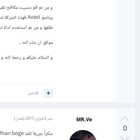
برنامج Avast فهذ
نظفها و من ثم استخدم اداة تسمى ( usb show ) استخدمها لتستعيد كل 
موفق ان شاء الله ..
و السلام عليكم و رحمة الله و ب
اقتباس
MR.Ve
نشر
2 فبراير 2017
(معدل)
0
شكراً جزيلاً لكما afnan boge ومراد الجمالي