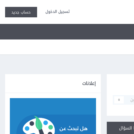
تسجيل الدخول
حساب جديد
إعلانات
ن
0
السؤال