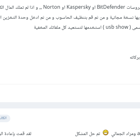
و من ثم قم بتثبيت مكافح للفيروسات BitDefender او Kaspersky او Norton ,, و ا
ه الشركة لديها نسخة مجانية و من ثم قم بتنظيف الحاسوب و من ثم ادخل وحدة التخزين 
ملفاتك المخفية
ركاته
الكات
تم حل المشكل لقد قمت بإعادة الويند