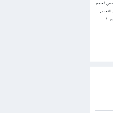
نمج smadav حملته من موقعه الرمسي الحجم
ى الفحص
وس قد