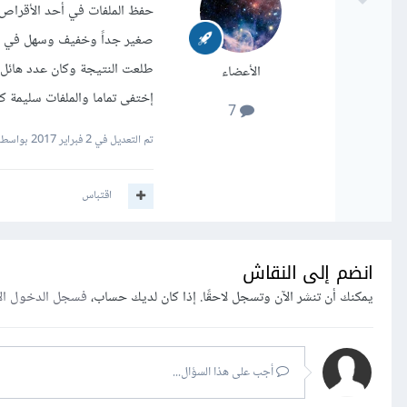
صغير جداً وخفيف وسهل في ال
طلعت النتيجة وكان عدد هائل
الأعضاء
إختفى تماما والملفات سليمة كم
7
تم التعديل في
2 فبراير 2017
بواسطة .Ve
اقتباس
انضم إلى النقاش
يمكنك أن تنشر الآن وتسجل لاحقًا. إذا كان لديك حساب،
فسجل الدخول ال
أجب على هذا السؤال...