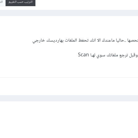
الترتيب حسب التقييم
ال
حصها ..حاليا ماعندك الا انك تحفظ الملفات بهارديسك خارجي
ل ترجع ملفاتك سوي لهـا Scan