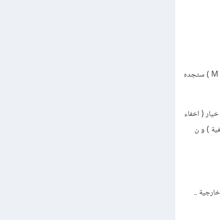
اول شي للاحتياط اي مجلد تجده على هيئة اختصار او مكرر بس الاسم الخاص به به فراغ مثلا الاسم الاصلي ( M ) ستجده
خيار ( اخفاء
ية ) و ن
ارجية ..