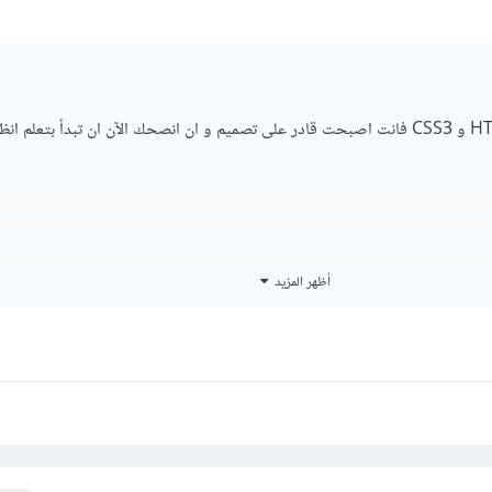
جيد جدا انك تعلمت HTML5 و CSS3 فانت اصبحت قادر على تصميم و ان انصحك الآن ان تبدأ بتعلم 
أظهر المزيد
و جيد جدا بخصوص تعلمك لغة Javascript فهي مهمة جدا و ارجو ان تكون قد تعلمتها جيدا و يمكنك ا