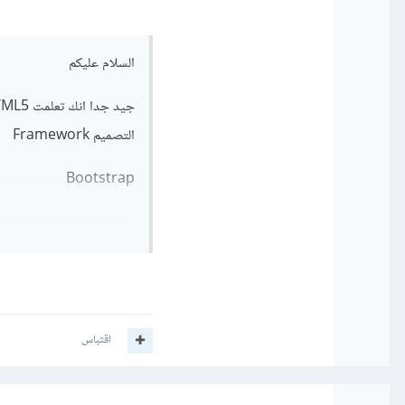
السلام عليكم
التصميم Framework
Bootstrap
Materializecss
Foundation
انظمة عمل Framework Javascript
اقتباس
AngularJS