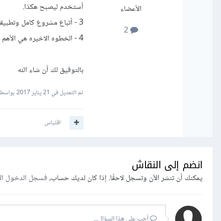
أستخدم ليصبح هكذا.
الأعضاء
3 - أتباع مشروع كامل وتطبيقة كما هو مطبق فى كورس او فيديو على اليوتيوب كمثال وهناك العديد من هذه الدروس.
2
4 - الخطوه الاخيره هي الأهم وهى ابتكار مشروع والعمل على أنهائه وليكن كمثال ( موقع لشركة معينه ).
بالتوفيق لك أن شاء الله
تم التعديل في
21 يناير 2017
بواسطة ِِar
اقتباس
انضم إلى النقاش
يمكنك أن تنشر الآن وتسجل لاحقًا. إذا كان لديك حساب،
فسجل الدخول ال
أجب على هذا السؤال...