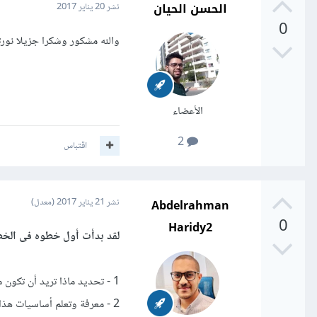
الحسن الحيان
نشر
20 يناير 2017
React.js
0
والله مشكور وشكرا جزيلا نورتن
نظام عمل تطبيقات الجوال
/cordova.apache.org
الأعضاء
/ionicframework.com
2
اقتباس
اما بخصوص السيرفر يمكنك ان تتعلم لغة PHP فهي الاكثر استعاما
Abdelrahman
نشر
21 يناير 2017
(معدل)
Symfony
0
Haridy2
لقد بدأت أول خطوه فى الخطو
Laravel
Codeigniter
1 - تحديد ماذا تريد أن تكون مثال (مصمم مواقع).
2 - معرفة وتعلم أساسيات هذ