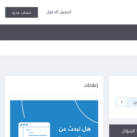
تسجيل الدخول
حساب جديد
إعلانات
ن
1
السؤال