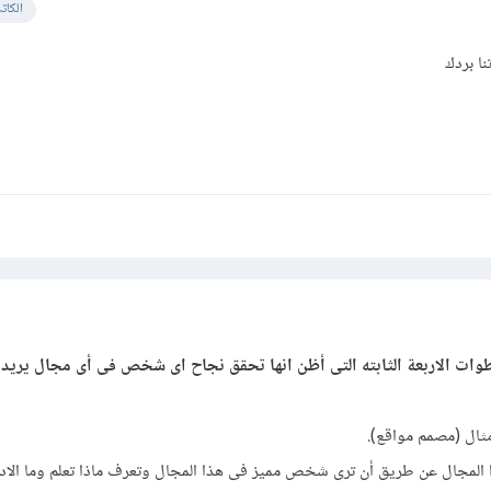
الكات
ا بردك
 باستعمال لغات الواب هي
Apache Cordova :
https:/
Ionic :
https:/
ل في برمجة الواب فانظمة عملها هي :
ات الاربعة الثابته التى أظن انها تحقق نجاح اى شخص فى أى مجال يريده
ا المجال عن طريق أن ترى شخص مميز فى هذا المجال وتعرف ماذا تعلم وما الاد