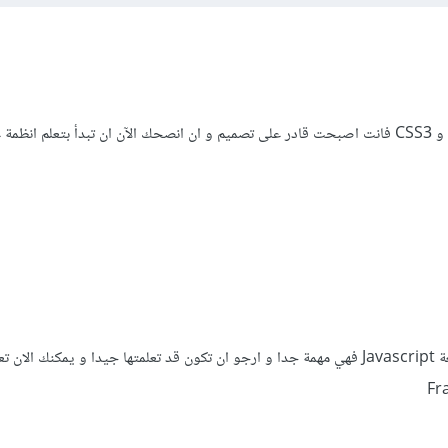
جيد جدا انك تعلمت HTML5 و CSS3 فانت اصبحت قادر على تصميم و ان انصحك الآن ان تبدأ بتعلم ا
و جيد جدا بخصوص تعلمك لغة Javascript فهي مهمة جدا و ارجو ان تكون قد تعلمتها جيدا و يمكنك الا