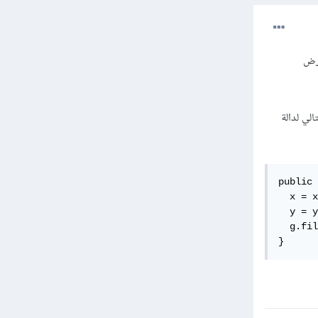
لعرض
لتالي لدالة
public 
  x = x
  y = y
  g.fil
}