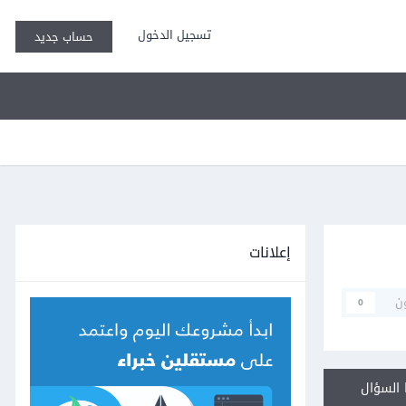
تسجيل الدخول
حساب جديد
إعلانات
ن
0
السؤال