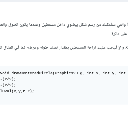
يمكنك استخدام دالة fillOval والتي ستُمكنك من رسم شكل بيضوي داخل مستطيل وعندما يكون الطول وا
لى دائرة.
إذا أردت رسم دائرة ذات مركز x و y فيجب عليك ازاحة المستطيل بمقدار نصف طوله وعرضه كما في المثال ا
void drawCenteredCircle(Graphics2D g, int x, int y, int 
-(r/2);

-(r/2);

lOval(x,y,r,r);
