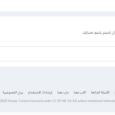
آن
لتنشر باسم حسابك.
الأسئلة الشائعة
اكتب معنا
درّب معنا
إرشادات الاستخدام
بيان الخصوصية
 2025
Hsoub
.
Content licensed under
CC BY-NC-SA 4.0
unless mentioned otherwi