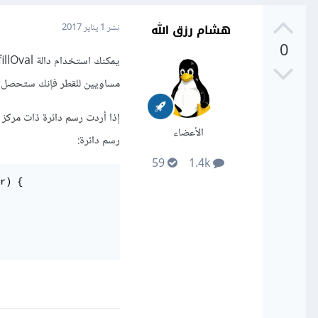
هشام رزق الله
نشر
1 يناير 2017
0
مساويين للقطر فإنك ستحصل ع
الأعضاء
رسم دائرة:
59
1.4k
r) {
