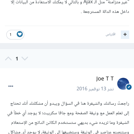
"غير متزامنة" مثل الـ Ajax و بالتالي لا يمكنك الاستفادة من البيانات إلا
داخل هذه الدالة المسترجعة .
اقتباس
1
1
Joe T T
نشر
13 نوفمبر 2016
راجعتُ رسالتك والشيفرة هنا في السؤال ويبدو أن مشكلتك أنك تحتاج
إلى تعلم العمل مع وثيقة الصفحة ومع جافا سكريبت؛ لا يوجد أي خطأ في
الشيفرة وما تريده شيء بديهي ستستخدم الـكائـن النـاتج من الإستعلام
وستنصنع عناصـر في الوثيقة وستضيفها إلى الوثيقة، لا يوجد أي مشاكل،