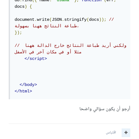
db
.
find
({
 name
:
'usama'
},
function
(
err
,
docs
)
{
document
.
write
(
JSON
.
stringify
(
docs
));
//
طباعة النتائج ههنا بسهولة، 
});
// ولكني أريد طباعة النتائج خارج الدالة ههنا 
مثلا أو في مكان آخر في الأسفل
</script>
</body>
</html>
ٲرجو أن يكون سؤالي واضحا
اقتباس