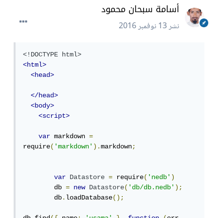
أسامة سبحان محمود
نشر
13 نوفمبر 2016
<!DOCTYPE html>
<html>
<head>
</head>
<body>
<script>
var
 markdown 
=
require
(
'markdown'
).
markdown
;
var
Datastore
=
 require
(
'nedb'
)
	db 
=
new
Datastore
(
'db/db.nedb'
);
	db
.
loadDatabase
();