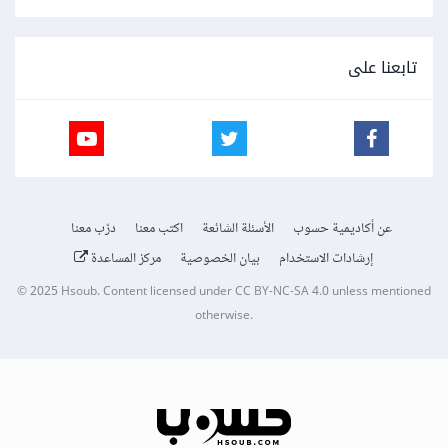
تابعنا على
عن أكاديمية حسوب
الأسئلة الشائعة
اكتب معنا
درّب معنا
إرشادات الاستخدام
بيان الخصوصية
مركز المساعدة
© 2025
Hsoub
.
Content licensed under
CC BY-NC-SA 4.0
unless mentioned
otherwise.