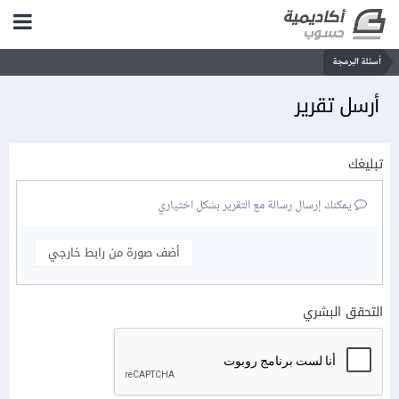
أسئلة البرمجة
أرسل تقرير
تبليغك
يمكنك إرسال رسالة مع التقرير بشكل اختياري
أضف صورة من رابط خارجي
التحقق البشري