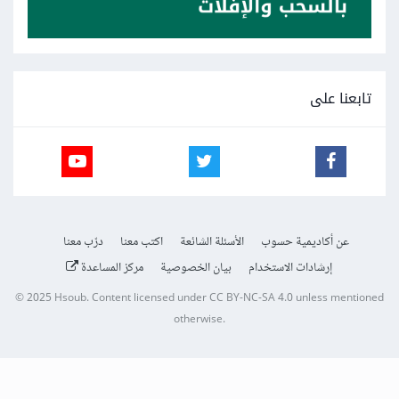
تابعنا على
عن أكاديمية حسوب
الأسئلة الشائعة
اكتب معنا
درّب معنا
إرشادات الاستخدام
بيان الخصوصية
مركز المساعدة
© 2025
Hsoub
.
Content licensed under
CC BY-NC-SA 4.0
unless mentioned
otherwise.