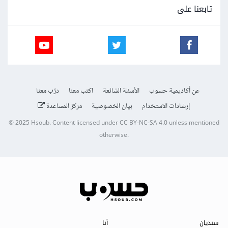
تابعنا على
عن أكاديمية حسوب
الأسئلة الشائعة
اكتب معنا
درّب معنا
إرشادات الاستخدام
بيان الخصوصية
مركز المساعدة
© 2025
Hsoub
.
Content licensed under
CC BY-NC-SA 4.0
unless mentioned
otherwise.