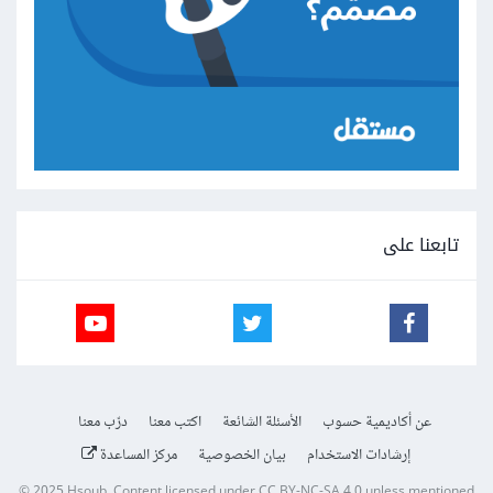
تابعنا على
عن أكاديمية حسوب
الأسئلة الشائعة
اكتب معنا
درّب معنا
إرشادات الاستخدام
بيان الخصوصية
مركز المساعدة
© 2025
Hsoub
.
Content licensed under
CC BY-NC-SA 4.0
unless mentioned