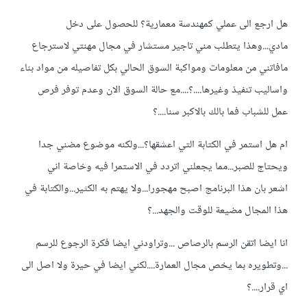
هل ارجع الى عملي كمهندسة معمارية؟ للحصول على دخل
مادي...وهذا يتطلب مني تاجير مستشار في مجال مهنتي لاسترجاع
مافاتني من معلومات ومواكبة السوق الحالي بكل تفاصيله من مواد بناء
واساليب تنفيذ وغيرها....؟....مع حالة السوق الان وعدم توفر فرص
عمل للشباب فما بالك بالاكبر سنا....؟
ام هل استمر في الكتابة التي اعشقها؟...ولكنه موضوع مضني جدا
ويحتاج للصبر...مما يجعلني اتردد في الاستمرا فيه وخاصة اني
اشعر بان هذا البرنامج اصبح مهجورا...ولا يهتم به الكثير...والكتابة في
هذا المجال مضيعة للوقت والجهد...؟
انا ايضا اتقن الرسم بالرصاص ...وتراودني ايضا فكرة الرجوع للرسم
...وتطويره بما يخص مجال العمارة....لكني ايضا في حيرة ولا اصل الى
اي قرار....؟