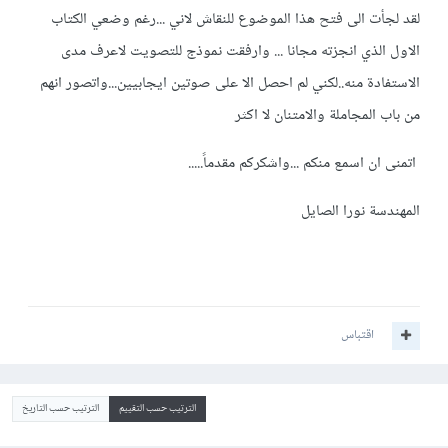
لقد لجأت الى فتح هذا الموضوع للنقاش لاني ...رغم وضعي الكتاب
الاول الذي انجزته مجانا ... وارفقت نموذج للتصويت لاعرف مدى
الاستفادة منه..لكني لم احصل الا على صوتين ايجابيين...واتصور انهم
من باب المجاملة والامتنان لا اكثر
اتمنى ان اسمع منكم ...واشكركم مقدماً.....
المهندسة نورا الصايل
اقتباس
الترتيب حسب التقييم
الترتيب حسب التاريخ