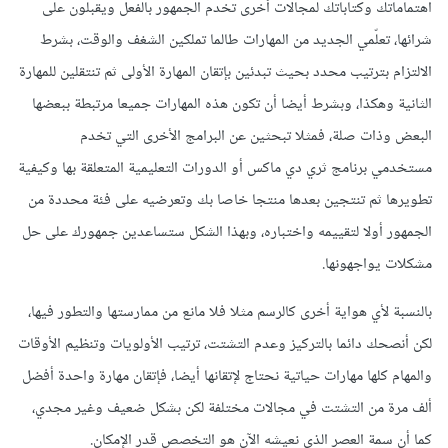
اهتماماتك وكتاباتك لمجالات أخرى تخدم الجمهور بالفعل ويقبلون على
شرائها، تعلّمي الجديد من المهارات طالما تملكين الشغف والوقت، بشرط
الالتزام بترتيب محدد بحيث تبدئين بإتقان المهارة الأولى ثم تنتقلين للمهارة
الثانية وهكذا، وبشرط أيضا أن تكون هذه المهارات جميعا مرتبطة ببعضها
البعض وذات صلة، فمثلا تبحثين عن البرامج الأخرى التي تخدم
مستخدمي برنامج ثري دي ماكس أو الدورات التعليمية المتعلقة بها وكيفية
تطويرها ثم تنتجين بعدها منتجا خاصا بك وتعرضيه على فئة محددة من
الجمهور أولا لتقييمه واختباره، وبهذا الشكل ستساعدين جمهورك على حل
مشكلات يواجهونها.
بالنسبة لأي هواية أخرى كالرسم مثلا فلا مانع من ممارستها والتطور فيها،
لكن أنصحك دائما بالتركيز وعدم التشتت، ترتيب الأولويات وتنظيم الأوقات
والمهام كلها مهارات حياتية نحتاج لإتقانها أيضا، فإتقان مهارة واحدة أفضل
ألف مرة من التشتت في مجالات مختلفة لكن بشكل ضعيف وغير مجدي،
كما أن سمة العصر الذي نعيشه الآن هو التخصص قدر الإمكان.