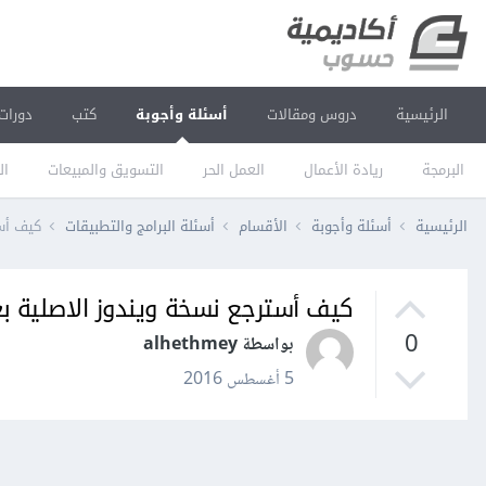
الرئيسية
دروس ومقالات
أسئلة وأجوبة
كتب
دورات
البرمجة
ريادة الأعمال
العمل الحر
التسويق والمبيعات
ال
الرئيسية
أسئلة وأجوبة
الأقسام
أسئلة البرامج والتطبيقات
كيف أست
كيف أسترجع نسخة ويندوز الاصلية بع
0
بواسطة alhethmey
5 أغسطس 2016