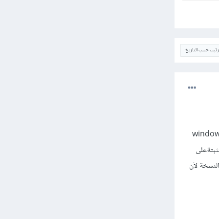
ترتيب حسب التاريخ
 جهازك windows 8.1 enterprise
ثبتةعلى
لنسخة لأن