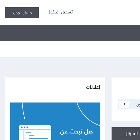
تسجيل الدخول
حساب جديد
إعلانات
ن
1
السؤال