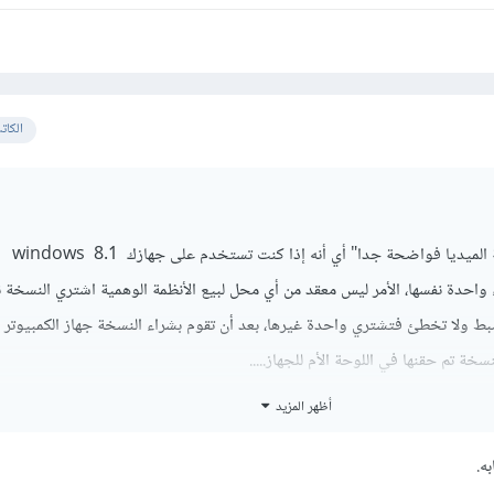
الكات
أهلا" أخي بخصوص نسخة الميديا فواضحة جدا" أي أنه إذا كنت تستخدم على جهازك windows 8.1
ليك شراء واحدة نفسها، الأمر ليس معقد من أي محل لبيع الأنظمة الوهمية اشتري النسخة 
بط ولا تخطئ فتشتري واحدة غيرها، بعد أن تقوم بشراء النسخة جهاز الكمبيوتر 
خة تم حقنها في اللوحة الأم للجهاز.....
أظهر المزيد
به.