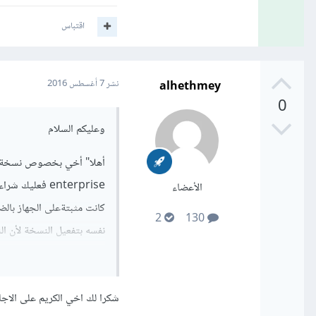
اقتباس
alhethmey
نشر
7 أغسطس 2016
0
وعليكم السلام
enterprise فع
الأعضاء
كانت مثبتةعلى الجهاز بالض
2
130
نفسه بتفعيل النسخة لأن النس
تحياتي
شكرا لك اخي الكريم على الاجا