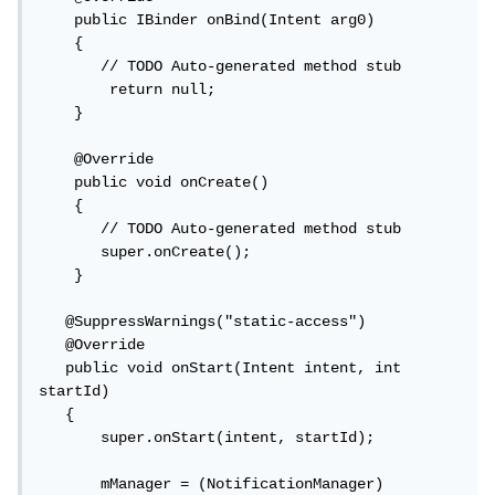
    public IBinder onBind(Intent arg0)

    {

       // TODO Auto-generated method stub

        return null;

    }

    @Override

    public void onCreate() 

    {

       // TODO Auto-generated method stub  

       super.onCreate();

    }

   @SuppressWarnings("static-access")

   @Override

   public void onStart(Intent intent, int 
startId)

   {

       super.onStart(intent, startId);

       mManager = (NotificationManager) 