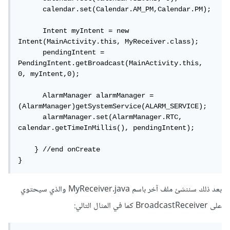
      calendar.set(Calendar.AM_PM,Calendar.PM);

      Intent myIntent = new 
Intent(MainActivity.this, MyReceiver.class);

      pendingIntent = 
PendingIntent.getBroadcast(MainActivity.this, 
0, myIntent,0);

      AlarmManager alarmManager = 
(AlarmManager)getSystemService(ALARM_SERVICE);

      alarmManager.set(AlarmManager.RTC, 
calendar.getTimeInMillis(), pendingIntent);

    } //end onCreate

}
بعد ذلك سننشئ ملف آخر باسم MyReceiver.java والذي سيحتوي
على BroadcastReceiver كما في المثال التالي: