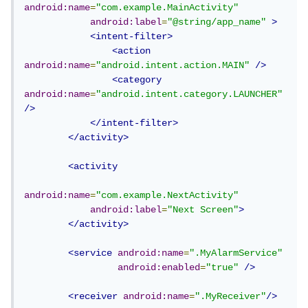
android:name
=
"com.example.MainActivity"
android:label
=
"@string/app_name"
>
<intent-filter>
<action
android:name
=
"android.intent.action.MAIN"
/>
<category
android:name
=
"android.intent.category.LAUNCHER"
/>
</intent-filter>
</activity>
<activity
android:name
=
"com.example.NextActivity"
android:label
=
"Next Screen"
>
</activity>
<service
android:name
=
".MyAlarmService"
android:enabled
=
"true"
/>
<receiver
android:name
=
".MyReceiver"
/>