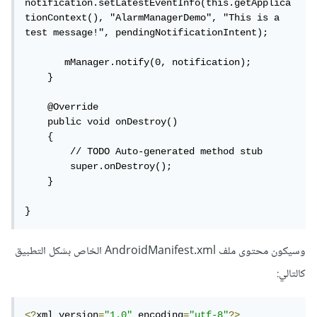
notification.setLatestEventInfo(this.getApplica
tionContext(), "AlarmManagerDemo", "This is a 
test message!", pendingNotificationIntent);

       mManager.notify(0, notification);

    }

    @Override

    public void onDestroy() 

    {

        // TODO Auto-generated method stub

        super.onDestroy();

    }

}
وسيكون محتوى ملف AndroidManifest.xml الخاص بشكل التطبيق
كالتالي:
<?
xml version
=
"1.0"
 encoding
=
"utf-8"
?>