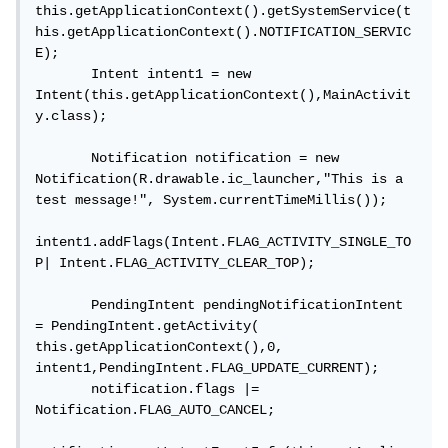
this.getApplicationContext().getSystemService(t
his.getApplicationContext().NOTIFICATION_SERVIC
E);

       Intent intent1 = new 
Intent(this.getApplicationContext(),MainActivit
y.class);

       Notification notification = new 
Notification(R.drawable.ic_launcher,"This is a 
test message!", System.currentTimeMillis());

intent1.addFlags(Intent.FLAG_ACTIVITY_SINGLE_TO
P| Intent.FLAG_ACTIVITY_CLEAR_TOP);

       PendingIntent pendingNotificationIntent 
= PendingIntent.getActivity( 
this.getApplicationContext(),0, 
intent1,PendingIntent.FLAG_UPDATE_CURRENT);

       notification.flags |= 
Notification.FLAG_AUTO_CANCEL;
