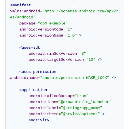
<manifest
xmlns:android
=
"http://schemas.android.com/apk/r
es/android"
package
=
"com.example"
android:versionCode
=
"1"
android:versionName
=
"1.0"
>
<uses-sdk
android:minSdkVersion
=
"8"
android:targetSdkVersion
=
"10"
/>
<uses-permission
android:name
=
"android.permission.WAKE_LOCK"
/>
<application
android:allowBackup
=
"true"
android:icon
=
"@drawable/ic_launcher"
android:label
=
"@string/app_name"
android:theme
=
"@style/AppTheme"
>
<activity