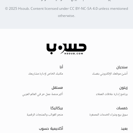
© 2025
Hsoub
.
Content licensed under
CC BY-NC-SA 4.0
unless mentioned
otherwise.