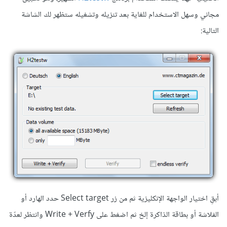
مجاني وسهل الاستخدام للغاية بعد تنزيله وتشغيله ستظهر لك الشاشة
التالية:
أبقِ اختيار الواجهة الإنكليزية ثم من زر Select target حدد الهارد أو
الفلاشة أو بطاقة الذاكرة إلخ ثم اضغط على Write + Verfy وانتظر لعدّة