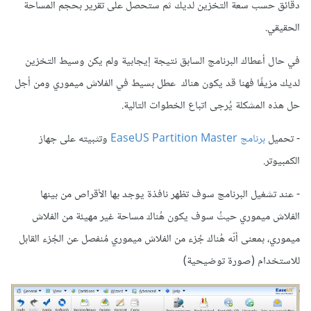
دقائق حسب سعة التخزين لديك ثم ستحصل على تقرير بحجم المساحة
الحقيقي.
في حال أعطاك البرنامج السابق نتيجة إيجابية ولم يكن وسيط التخزين
لديك مزيفًا فهنا قد يكون هناك عطل بسيط في الفلاش ميموري ومن أجل
حل هذه المشكلة يُرجى اتباع الخطوات التالية.
- تحميل
برنامج EaseUS Partition Master
وتثبيته على جهاز
الكمبيوتر.
- عند تشغيل البرنامج سوف تظهر نافذة يوجد بها الأقراص من بينها
الفلاش ميموري حيثُ سوف يكون هُناك مساحة غير مهيئة من الفلاش
ميموري، بمعنى أنّه هُناك جُزء من الفلاش ميموري مُنفصل عن الجُزء القابل
للاستخدام (صورة توضيحية)