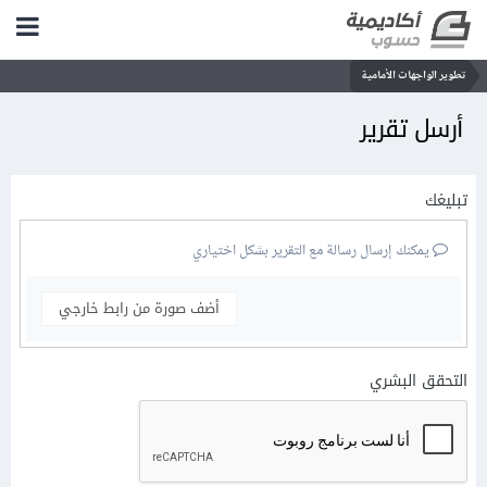
تطوير الواجهات الأمامية
أرسل تقرير
تبليغك
يمكنك إرسال رسالة مع التقرير بشكل اختياري
أضف صورة من رابط خارجي
التحقق البشري