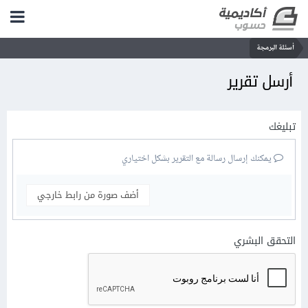
أسئلة البرمجة
أرسل تقرير
تبليغك
يمكنك إرسال رسالة مع التقرير بشكل اختياري
أضف صورة من رابط خارجي
التحقق البشري