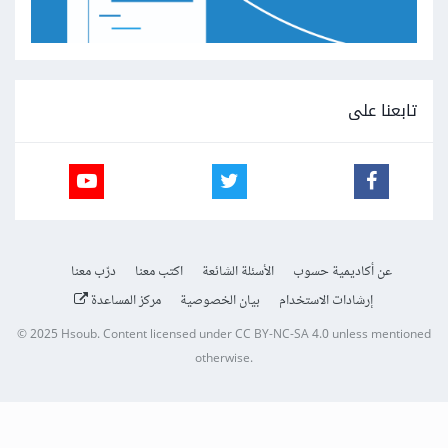
تابعنا على
عن أكاديمية حسوب
الأسئلة الشائعة
اكتب معنا
درّب معنا
إرشادات الاستخدام
بيان الخصوصية
مركز المساعدة
© 2025
Hsoub
.
Content licensed under
CC BY-NC-SA 4.0
unless mentioned
otherwise.