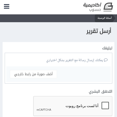
أسئلة البرمجة
أرسل تقرير
تبليغك
يمكنك إرسال رسالة مع التقرير بشكل اختياري
أضف صورة من رابط خارجي
التحقق البشري