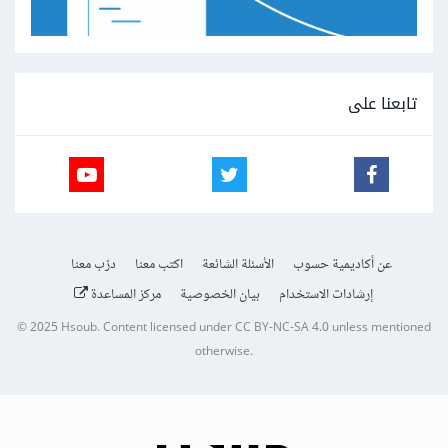
تابعنا على
عن أكاديمية حسوب
الأسئلة الشائعة
اكتب معنا
درّب معنا
إرشادات الاستخدام
بيان الخصوصية
مركز المساعدة
© 2025
Hsoub
.
Content licensed under
CC BY-NC-SA 4.0
unless mentioned
otherwise.