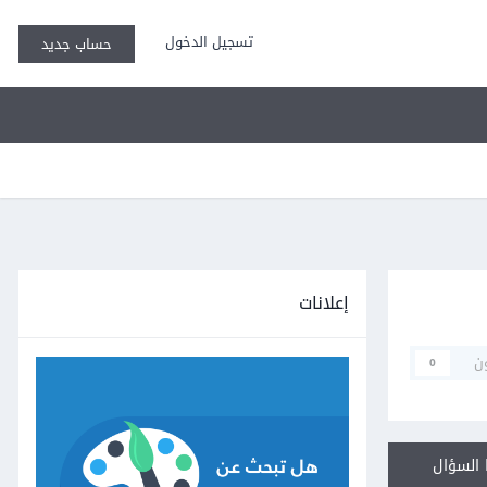
تسجيل الدخول
حساب جديد
إعلانات
ن
0
السؤال