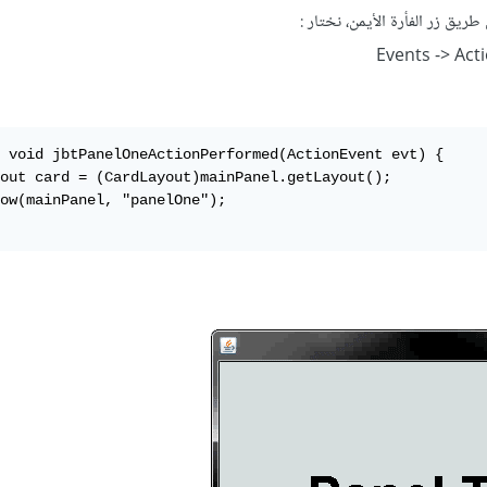
Events -> Act
 void jbtPanelOneActionPerformed(ActionEvent evt) {

out card = (CardLayout)mainPanel.getLayout();

ow(mainPanel, "panelOne");
