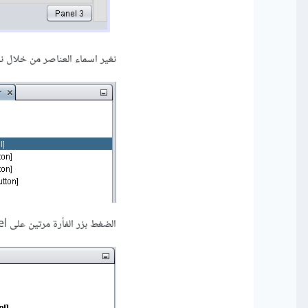
نغير اسماء العناصر من خلال 
الضغط بزر الفأرة مرتين على mainPanel ثم تعيين القيمة Set Layout -> CardLayout.