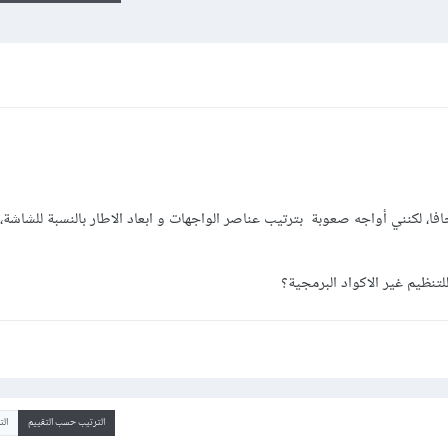
طار عمل netbeans بلغة الجافا، لكنني أواجه صعوبة بترتيب عناصر الواجهات و ابعاد الاطار بالنسبة للشا
تنظيم غير الاكواد البرمجية؟
الترتيب حسب التقييم
ال