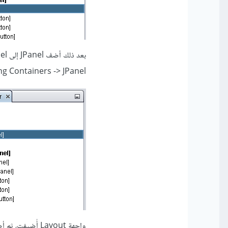
بعد ذلك أضف JPanel إلى mainPanel، وذلك بالضغط على mainPanel بزر الفأرة الأيمن واختيار:
ng Containers -> JPanel
واجهة Layout أُضيفت، ثم أضف labels كما هما مبين في شجرة الملفات jLabel1 ،jLabel2 و jLabel3.