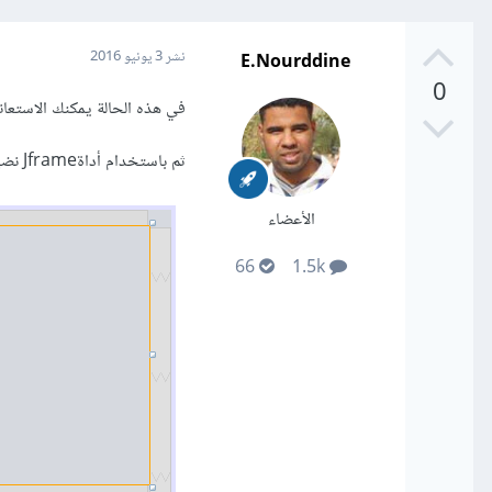
E.Nourddine
نشر
3 يونيو 2016
0
في هذه الحالة يمكنك الاستعانة بأداة CadrLayout المتوفر في مكتبة Swingعلى
ثم باستخدام أداةJframe نضيف Jpanelو بعض عناصر JButton لنحصل على:
الأعضاء
66
1.5k