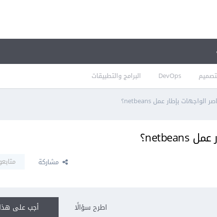
تصميم
DevOps
البرامج والتطبيقات
الواجهات بإطار عمل netbeans؟
netbea؟
متابعو
مشاركة
اطرح سؤالًا
أجب على هذا 