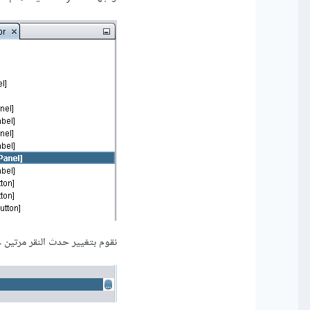
نقوم بتغيير حدث النقر مرتين على CardLayout من خلال نافذة الخصائص، كما تو