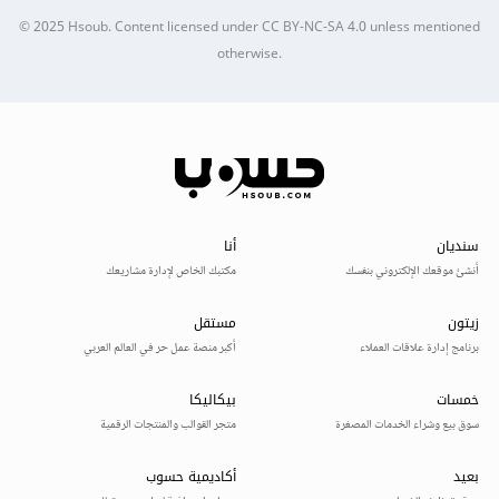
© 2025
Hsoub
.
Content licensed under
CC BY-NC-SA 4.0
unless mentioned
otherwise.