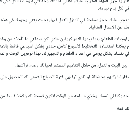
ار وانجزي المهام المترتبة عليك، نظمي أعمالك وخططي ليومك بشكل ذكي لا
 لكل يوم بيومه.
: يجب عليك حجز مساحة في المنزل للعمل فيها، بحيث يعني وجودك في هذه 
ه عن الاعمال المنزلية.
بات الطعام: ربما يبدوا الامر كروتين عادي لكن صدقني ما نأخذه من وقت 
 يمكننا استثماره للتخطيط لأسبوع كامل، حددي بشكل اسبوعي قائمة بالطع
ي نفسك بشكل يومي في اعداد الطعام والتجهيز له، بهذا توفرين الوقت والمج
بين البيت والعمل، من خلال التنظيم المستمر لحياتك وعدم تراكمها.
غار اشركيهم بحضانة او نادي ترفيهي فترة الصباح ليتسنى لك الحصول على
 أحد : كافئي نفسك وخذي مساحه من الوقت لتكون فسحة لك ولأخذ قسط من ا
ك فعلا.