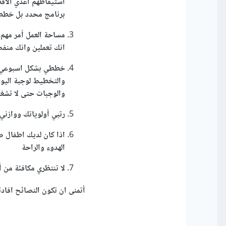
استيقاظهم اعدي الافط
برنامج محدد بل خططي
مساحة العمل أمر مهم
انك تعملين وانك منفصل
خططي بشكل اسبوعي لوج
والتخطيط لوجبة اليوم
والوجبات حتى لا تشغل
رتبي أولوياتك ووازني 
اذا كان لديك اطفال ص
الهدوء والراحة
لا تنتظري مكافئة من
أتمنى ان تكون النصائح افادت