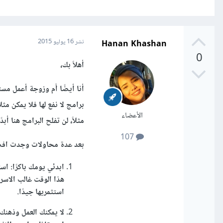
Hanan Khashan
نشر
16 يوليو 2015
0
أهلاً بك،
أنا أيضًا أُم وزوجة أعمل مست
برامج لا نفع لها فلا يمكن مث
الأعضاء
مثلاً، لن تفلح البرامج هنا أبدًا
107
بعد عدة محاولات وجدت افضل
ابدئي يومك باكرًا: اس
استثمريها جيدًا.
لا يمكنك العمل وذهنك 