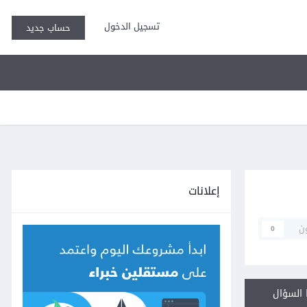
تسجيل الدخول
حساب جديد
إعلانات
ن
0
السؤال