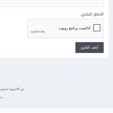
التحقق البشري
أضف التقرير
عن أكاديمية حسوب
se.