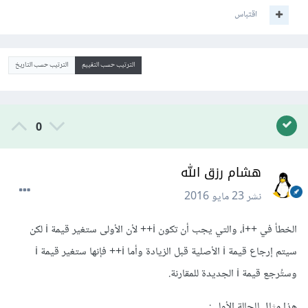
اقتباس
الترتيب حسب التقييم
الترتيب حسب التاريخ
0
هشام رزق الله
نشر
23 مايو 2016
الخطأ في ++i، والتي يجب أن تكون i++ لأن الأولى ستغير قيمة i لكن
سيتم إرجاع قيمة i الأصلية قبل الزيادة وأما i++ فإنها ستغير قيمة i
وستُرجع قيمة i الجديدة للمقارنة.
هذا مثال للحالة الأولى: