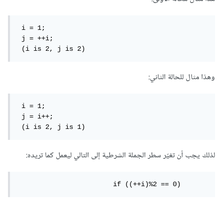
 i = 1;

 j = ++i;

 (i is 2, j is 2)
وهذا مثال للحالة الثاني:
 i = 1;

 j = i++;

 (i is 2, j is 1)
لذلك يجب أن تغيّر سطر الجملة الشرطية إلى التالي ليعمل كما تريده:
			if ((++i)%2 == 0)