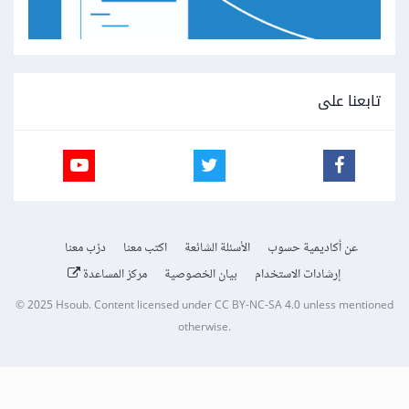
تابعنا على
عن أكاديمية حسوب
الأسئلة الشائعة
اكتب معنا
درّب معنا
إرشادات الاستخدام
بيان الخصوصية
مركز المساعدة
© 2025
Hsoub
.
Content licensed under
CC BY-NC-SA 4.0
unless mentioned
otherwise.