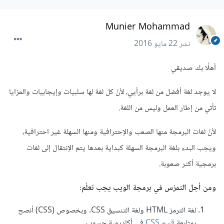
Munier Mohammad
نشر
22 مايو 2016
أهلًا بك صديقي
لا يوجد لغة أفضل من لغة برأيي، لأنّ كل لغة لها سلبيات وإيجابيات والمزايا
تأتي من إطار العمل وليس من اللغة.
لأنّ لغات البرمجة منها الصعب والإحترافية ومنها السهلة غير احترافية،
ويجب البدء بلغة البرمجة السهلة كبداية بعدها يتم الإنتقال إلى لغات
برمجية أكثر صعوبة.
ومن أجل التمرُس في برمجة الويب يجب تعلُم:
لغة الترمز HTML ولغة التنسيق CSS. وبخصوص (CSS) أنصح
بمتابعة
قسم CSS
في أكاديمية حسوب.