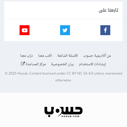
تابعنا على
عن أكاديمية حسوب
الأسئلة الشائعة
اكتب معنا
درّب معنا
إرشادات الاستخدام
بيان الخصوصية
مركز المساعدة
© 2025
Hsoub
.
Content licensed under
CC BY-NC-SA 4.0
unless mentioned
otherwise.