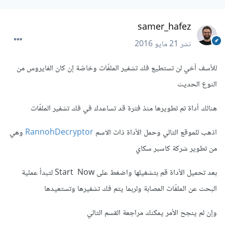
samer_hafez
نشر
21 مايو 2016
للأسف أخي لن تستطيع فك تشفير الملفّات وخاصّة إن كان الفايروس من
النوع الحديث
هنالك أداة تم تطويرها منذ فترة قد تساعدك في فك تشفير الملفّات
اذهب للموقع التالي وحمل الأداة ذات الاسم
RannohDecryptor
وهي
من تطوير شركة كاسبر سكاي
بعد تحميل الأداة قم بتشغيلها واضغط على Start Now لتبدأ عملية
البحث عن الملفّات المصابة ولربما يتم فك تشفيرها وتستعيدها
وإن لم ينجح الأمر يمكنك مراجعة القسم التالي