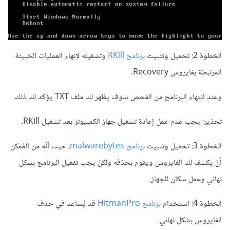
الخطوة
2: تحميل وتثبيت
برنامج RKill
وتشغيله
لإنهاء العمليات
الخبيثة
المرتبطة
بفايروس
Recovery
.
وعند انتهاء البرنامج من الفحص سوف يظهر لك ملف TXT يؤكد لك ذلك
تحذير
: يجب عدم عمل
إعادة تشغيل
جهاز الكمبيوتر
بعد تشغيل
RKill
.
الخطوة 3: تحميل وتثبيت
برنامج malwarebytes
، حيث أنّه من المُمكن
أنّ يكشف لك الفايروس ويقوم بحذفه ولكنّ يجب تفعيل البرنامج بشكل
نهائي وعمل سكان للجهاز.
الخطوة 4: استخدام
برنامج HitmanPro
قد يُساعد في حذف
الفايروس بشكل نهائي.