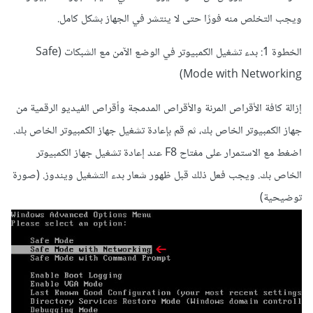
ويجب التخلص منه فورًا حتى لا ينتشر في الجهاز بشكل كامل.
الخطوة 1
: بدء تشغيل الكمبيوتر
في
الوضع الآمن
مع
الشبكات (
Safe
Mode with Networking)
إزالة
كافة الأقراص
المرنة
والأقراص المدمجة
وأقراص الفيديو الرقمية
من
جهاز الكمبيوتر الخاص بك
،
ثم قم بإعادة تشغيل
جهاز الكمبيوتر الخاص بك
.
اضغط مع الاستمرار على مفتاح F8 عند إعادة تشغيل جهاز الكمبيوتر
الخاص بك. ويجب فعل ذلك
قبل ظهور شعار بدء التشغيل ويندوز
.
(صورة
توضيحية)