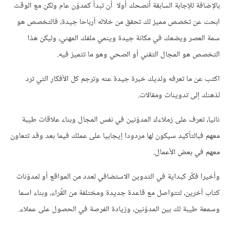
بالإضافة للإجابة السابقة أنصحك أولا أن تبدأ كمدوّن عام ولكن مع الوقت
ابحث عن تخصص مميز لك تحقق من خلاله أرباحا جيدة، فالتخصص هو
سمة العصر ويضعك في مكانة جيدة وينمي ملفك المهني، وليكن هذا
التخصص هو المجال التقني أو الصحي وهو ما تتميز فيه.
اكتب عن ما تعرفه ولديك خبرة جيدة عنه وترجم كل الأفكار التي ترد
لذهنك إلى تدوينات ومقالات.
ثانيا، تعرف على زملاءك المدوّنين في نفس المجال وبناء علاقات طيبة
معهم فبالتأكيد سيكون لها مردودا إيجابيا على عملك فيما بعد وقد تتعاون
معهم في بعض الأعمال.
وأخيرا فكّر كبداية في التدوين الاستضافي لعدد من المواقع أو لمدوّنات
كتاب آخرين، لتتواصل مع قاعدة جديدة ومختلفة من القُراء، وبناء اسما
وسمعة طيبة لك بين المدوّنين، وزيادة الفرصة في الحصول على عملاء.