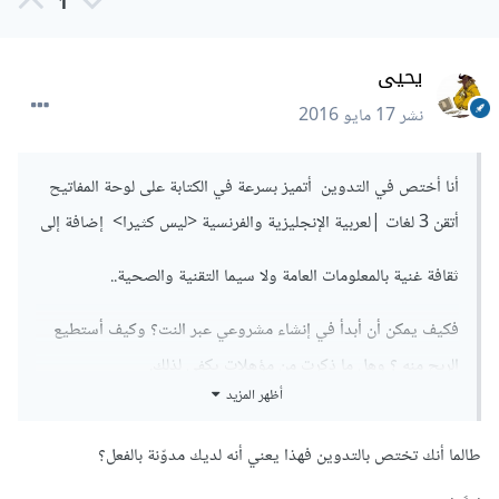
1
يحيى
نشر
17 مايو 2016
أنا أختص في التدوين أتميز بسرعة في الكتابة على لوحة المفاتيح
أتقن 3 لغات |لعربية الإنجليزية والفرنسية <ليس كثيرا> إضافة إلى
ثقافة غنية بالمعلومات العامة ولا سيما التقنية والصحية..
فكيف يمكن أن أبدأ في إنشاء مشروعي عبر النت؟ وكيف أستطيع
الربح منه ؟ وهل ما ذكرت من مؤهلات يكفي لذلك.
أظهر المزيد
طالما أنك تختص بالتدوين فهذا يعني أنه لديك مدوّنة بالفعل؟