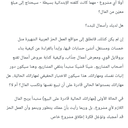
أولًا أي مشروع - مهما كانت كلفته الإبتدائية بسيطة - سيحتاج إلى مبلغ
معيّن من المال؟
هل لديك رأسمال للبدء؟
إن لم يكن كذلك، فانطلق إلى مواقع العمل الحرّ العربية الشهيرة مثل
خمسات ومستقل، أنشئ حسابات فيها، وإبدأ بالقراءة عن كيفية بناء
بروفايل قوي، ومعرض أعمال جذّاب، وكيفية كتابة عروض أعمال تقنع
أصحاب المشاريع.. شيئًا فشيئًا ستبدأ بتلقي المشاريع، وهنا سيكون دور
إثبات نفسك ومهاراتك. هذا سيكون الاختبار الحقيقي لمهاراتك الحاليّة.. هل
مهاراتك بمستواها الحالي قادرة على أن تبيع نفسها وتكسب المال؟ أم لا؟
في الحالة الأولى (مهاراتك الحالية قادرة على البيع) ستبدأ بربح المال
اللازم لأي مشروع.. بل وربما رأيت بأنّ عملك يتطور وينمو وأن العمل الحرّ
قد أعجبك وتؤجّل فكرة إطلاق مشروع خاص.