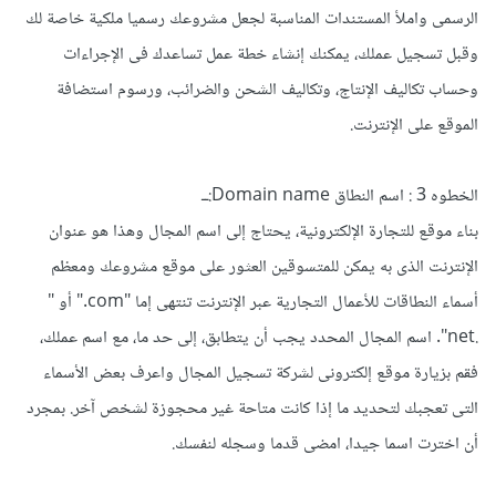
الرسمى واملأ المستندات المناسبة لجعل مشروعك رسميا ملكية خاصة لك
وقبل تسجيل عملك، يمكنك إنشاء خطة عمل تساعدك فى الإجراءات
وحساب تكاليف الإنتاج، وتكاليف الشحن والضرائب، ورسوم استضافة
الموقع على الإنترنت.
الخطوه 3 : اسم النطاق Domain name:ــ
بناء موقع للتجارة الإلكترونية، يحتاج إلى اسم المجال وهذا هو عنوان
الإنترنت الذى به يمكن للمتسوقين العثور على موقع مشروعك ومعظم
أسماء النطاقات للأعمال التجارية عبر الإنترنت تنتهى إما "com." أو "
.net". اسم المجال المحدد يجب أن يتطابق، إلى حد ما، مع اسم عملك،
فقم بزيارة موقع إلكترونى لشركة تسجيل المجال واعرف بعض الأسماء
التى تعجبك لتحديد ما إذا كانت متاحة غير محجوزة لشخص آخر. بمجرد
أن اخترت اسما جيدا، امضى قدما وسجله لنفسك.