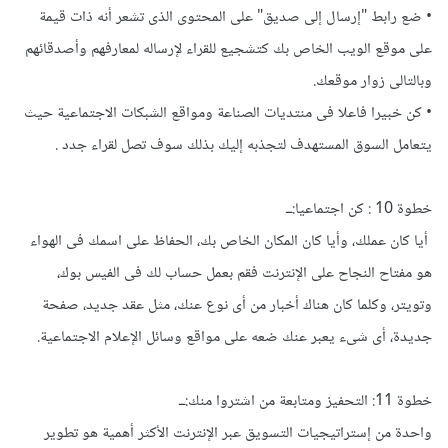
• ضع رابط "إرسال إلى صديق" على المحتوى الذى تشعر أنه ذات قيمة
على موقع الويب الخاص بك كتشجيع للقراء لإرساله لمعارفهم وأصدقائهم
وبالتالى زوار موقعك.
• كن خبيرا فاعلا فى منتديات الصناعة ومواقع الشبكات الاجتماعية حيث
يتعامل السوق المستهدف لتجذبه إليك بذلك سوف تصل لقراء جدد .
خطوة 10 : كن اجتماعيا:ــ
أيا كان عملك، وأيا كان المكان الخاص بك، الحفاظ على اسمك فى الهواء
هو مفتاح النجاح على الإنترنت فقم بعمل حساب لك فى الفيس بوك،
وتويتر، وكلما كان هناك أخبار من أى نوع عنك، مثل عقد جديد، صفحة
جديدة، أى شىء يعبر عنك ضعه على مواقع وسائل الإعلام الاجتماعية.
خطوة 11: التحفيز ومتابعة من اشتروا منك:ــ
واحدة من إستراتيجيات التسويق عبر الإنترنت الأكثر أهمية هو تطوير