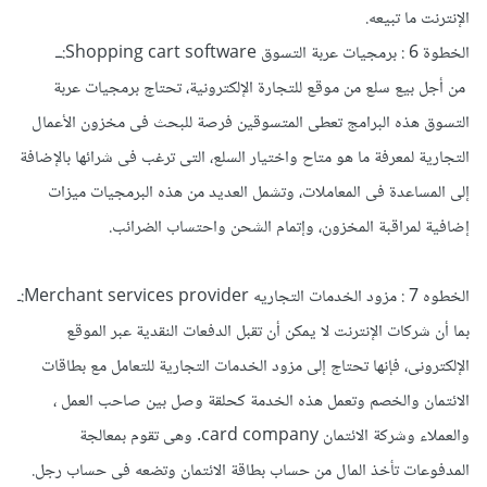
الإنترنت ما تبيعه.
الخطوة 6 : برمجيات عربة التسوق Shopping cart software:ــ
من أجل بيع سلع من موقع للتجارة الإلكترونية، تحتاج برمجيات عربة
التسوق هذه البرامج تعطى المتسوقين فرصة للبحث فى مخزون الأعمال
التجارية لمعرفة ما هو متاح واختيار السلع، التى ترغب فى شرائها بالإضافة
إلى المساعدة فى المعاملات، وتشمل العديد من هذه البرمجيات ميزات
إضافية لمراقبة المخزون، وإتمام الشحن واحتساب الضرائب.
الخطوه 7 : مزود الخدمات التجاريه Merchant services provider:ـ
بما أن شركات الإنترنت لا يمكن أن تقبل الدفعات النقدية عبر الموقع
الإلكترونى، فإنها تحتاج إلى مزود الخدمات التجارية للتعامل مع بطاقات
الائتمان والخصم وتعمل هذه الخدمة كحلقة وصل بين صاحب العمل ،
والعملاء وشركة الائتمان card company. وهى تقوم بمعالجة
المدفوعات تأخذ المال من حساب بطاقة الائتمان وتضعه فى حساب رجل.