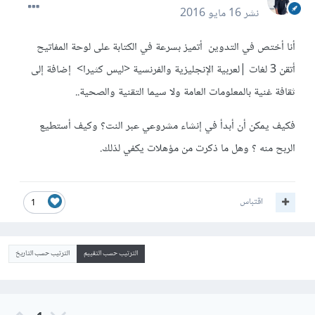
نشر
16 مايو 2016
أنا أختص في التدوين أتميز بسرعة في الكتابة على لوحة المفاتيح
أتقن 3 لغات |لعربية الإنجليزية والفرنسية <ليس كثيرا> إضافة إلى
ثقافة غنية بالمعلومات العامة ولا سيما التقنية والصحية..
فكيف يمكن أن أبدأ في إنشاء مشروعي عبر النت؟ وكيف أستطيع
الربح منه ؟ وهل ما ذكرت من مؤهلات يكفي لذلك.
اقتباس
1
الترتيب حسب التقييم
الترتيب حسب التاريخ