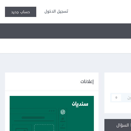
تسجيل الدخول
حساب جديد
إعلانات
ن
0
السؤال