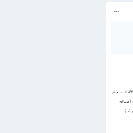
ة المعالجة،
 أصنافه
صًا؟