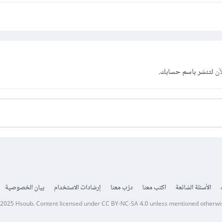
آن
لتنشر باسم حسابك.
الأسئلة الشائعة
اكتب معنا
درّب معنا
إرشادات الاستخدام
بيان الخصوصية
 2025
Hsoub
.
Content licensed under
CC BY-NC-SA 4.0
unless mentioned otherwi