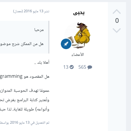
يحيى
نشر
13 مايو 2016
(معدل)
0
مرحبا
هل من الممكن شرح موضوع ج
الأعضاء
أهلا بك ..
13
565
هل المقصود هو Parallel programming؟
عمومًا تهدف الحوسبة المتوازي
وتُعتبر كتابة البرامج بغرض ت
وأنواعه) طويلة للغاية، لذا حب
تم التعديل في
13 مايو 2016
بواسطة