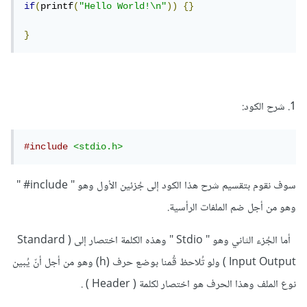
if
(
printf
(
"Hello World!\n"
))
{}
}
1. شرح الكود:
#include
<stdio.h>
سوف نقوم بتقسيم شرح هذا الكود إلى جُزئين الأول وهو " include# "
وهو من أجل ضم الملفات الرأسية.
أما الجُزء الثاني وهو " Stdio " وهذه الكلمة اختصار إلى ( Standard
Input Output ) ولو تُلاحظ قُمنا بوضع حرف (h) وهو من أجل أنّ يُبين
نوع الملف وهذا الحرف هو اختصار لكلمة ( Header ) .