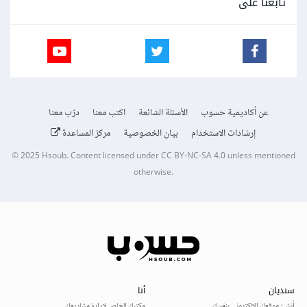
تابعنا على
عن أكاديمية حسوب
الأسئلة الشائعة
اكتب معنا
درّب معنا
إرشادات الاستخدام
بيان الخصوصية
مركز المساعدة
© 2025
Hsoub
.
Content licensed under
CC BY-NC-SA 4.0
unless mentioned
otherwise.