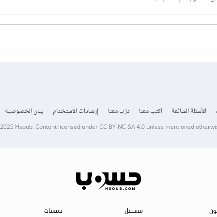
الأسئلة الشائعة
اكتب معنا
درّب معنا
إرشادات الاستخدام
بيان الخصوصية
 2025
Hsoub
.
Content licensed under
CC BY-NC-SA 4.0
unless mentioned otherwi