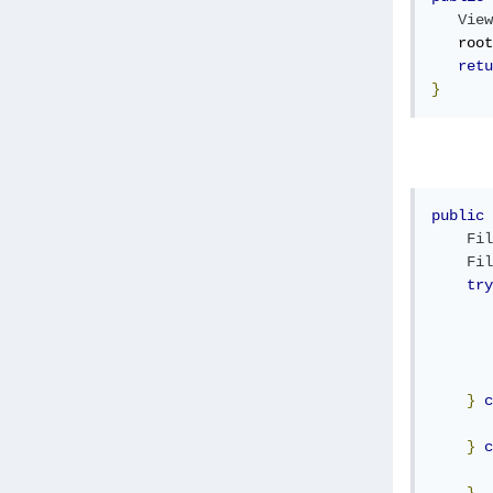
View
   root
retu
}
public
Fil
Fil
try
       
       
       
       
}
c
}
c