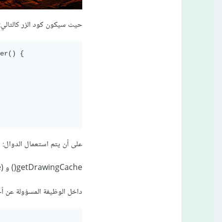
حيث سيكون كود الزر كالتالي:
er() {

على أن يتم استعمال الدوال:
getDrawingCache() و setDrawingCacheEnabled(true)
داخل الوظيفة المسؤولة عن أخ