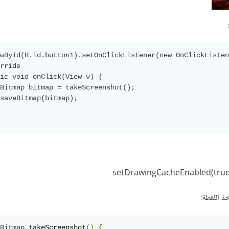
wById(R.id.button1).setOnClickListener(new OnClickListen
rride

ic void onClick(View v) {

Bitmap bitmap = takeScreenshot();

saveBitmap(bitmap);

ذ اللقطة:
Bitmap
 takeScreenshot
()
{