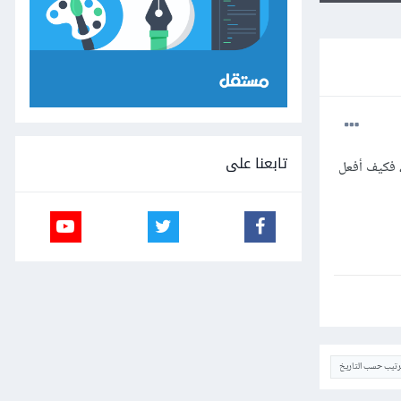
تابعنا على
ا تطبيقا بـ اندرويد ستوديو، ومن بين المهام التي علي إدراجها في التطبيق، أخذ لقطة الشاشة -Screenshot-، فكيف أفعل
ترتيب حسب التاريخ