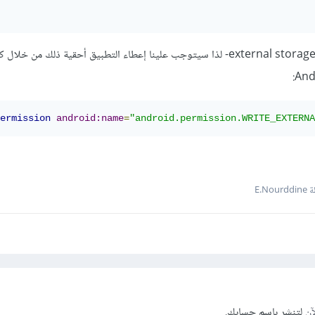
الصورة ستحفظ خارجيا -في external storage- لذا سيتوجب علينا إعطاء التطبيق أحقية ذلك من خ
ermission
android:name
=
"android.permission.WRITE_EXTERNA
E.No
آن
لتنشر باسم حسابك.