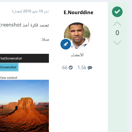
E.Nourddine
نشر
10 مايو 2016
(معدل)
تعتمد فكرة أخذ screenshot من خلال تطبيق اندرويد على أخذ مرجع لواجهة الهاتف وتحويلها لصورة bitmap .
0
مثلا:
الأعضاء
66
1.5k