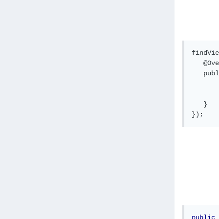
findVie
   @Ove
   publ
       
       
   }

});
public