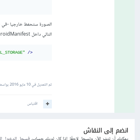
التالي داخل AndroidManifest:
L_STORAGE"
/>
تم التعديل في
10 مايو 2016
بواسطة urddine
اقتباس
انضم إلى النقاش
يمكنك أن تنشر الآن وتسجل لاحقًا. إذا كان لديك حساب،
فسجل الدخول ال