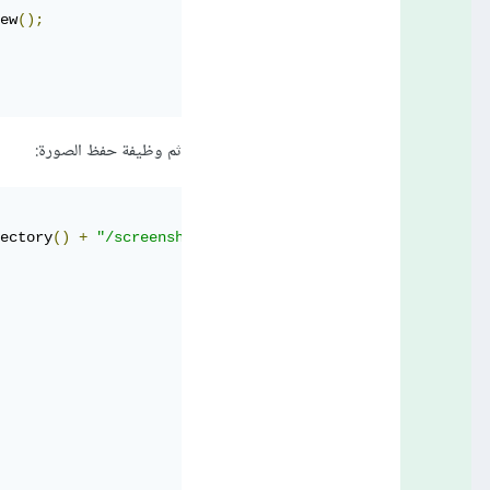
ew
();
ثم وظيفة حفظ الصورة:
ectory
()
+
"/screenshot.png"
);