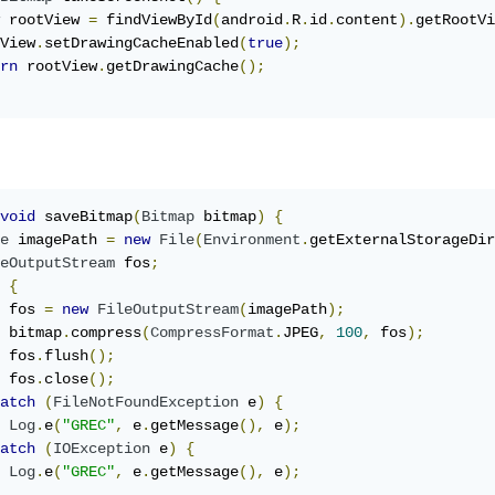
 rootView 
=
 findViewById
(
android
.
R
.
id
.
content
).
getRootVi
View
.
setDrawingCacheEnabled
(
true
);
rn
 rootView
.
getDrawingCache
();
void
 saveBitmap
(
Bitmap
 bitmap
)
{
e
 imagePath 
=
new
File
(
Environment
.
getExternalStorageDir
eOutputStream
 fos
;
{
 fos 
=
new
FileOutputStream
(
imagePath
);
 bitmap
.
compress
(
CompressFormat
.
JPEG
,
100
,
 fos
);
 fos
.
flush
();
 fos
.
close
();
atch
(
FileNotFoundException
 e
)
{
Log
.
e
(
"GREC"
,
 e
.
getMessage
(),
 e
);
atch
(
IOException
 e
)
{
Log
.
e
(
"GREC"
,
 e
.
getMessage
(),
 e
);