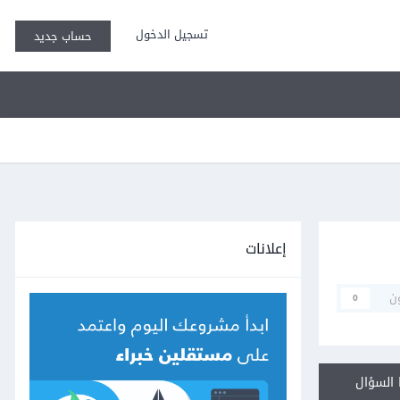
تسجيل الدخول
حساب جديد
إعلانات
ن
0
السؤال