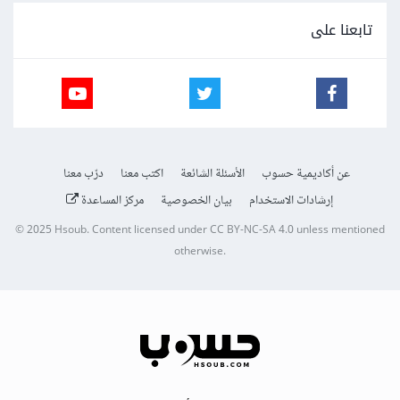
تابعنا على
عن أكاديمية حسوب
الأسئلة الشائعة
اكتب معنا
درّب معنا
إرشادات الاستخدام
بيان الخصوصية
مركز المساعدة
© 2025
Hsoub
.
Content licensed under
CC BY-NC-SA 4.0
unless mentioned
otherwise.