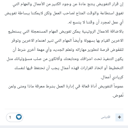
إن قرار التفويض ينتج عادة عن وجود الكثير من الأعمال والمهام التي
تفوق استطاعة والوقت المتاح لصاحب العمل ولكن لايمكننا ببساطة تفويض
أي عمل لمجرد أن وقتنا لا يتسع له.
بالاضافة للاعمال الروتينية يمكن تفويض المهام المستعجلة التي يستطيع
الاخرين القيام بها بسهولة وأيضاً المهام التي تثير اهتمام الاخرين وتوفر
للمُفَوض فرصة لتطوير مهاراته وتعلم الجديد وأي مهمة أخرى شرط أن
يكون التنفيذ تحت اشرافك ومتابعتك وألاتكون من صلب مسؤولياتك مثل
التخطيط أو اتخاذ القرارات فهذه أعمال يجب أن تحتفظ فيها لنفسك
كريادي أعمال.
عموماً التفويض أداة فعالة في إدارة العمل بشرط معرفة ماذا ومتى ولمن
نُفوض.
اقتباس
1