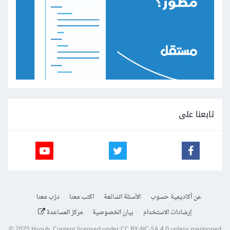
تابعنا على
عن أكاديمية حسوب
الأسئلة الشائعة
اكتب معنا
درّب معنا
إرشادات الاستخدام
بيان الخصوصية
مركز المساعدة
© 2025
Hsoub
.
Content licensed under
CC BY-NC-SA 4.0
unless mentioned