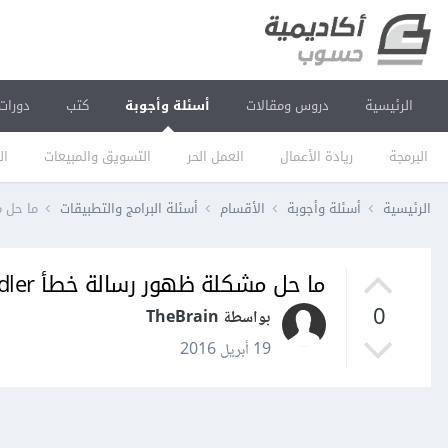
الرئيسية
دروس ومقالات
أسئلة وأجوبة
كتب
دورات
البرمجة
ريادة الأعمال
العمل الحر
التسويق والمبيعات
ال
الرئيسية
أسئلة وأجوبة
الأقسام
أسئلة البرامج والتطبيقات
ما حل مشكلة ظهور 
ما حل مشكلة ظهور رسالة خطأ WDContextMenuHandler عند الضغط بالزر الأيمن للفأرة؟
0
بواسطة TheBrain
19 أبريل 2016