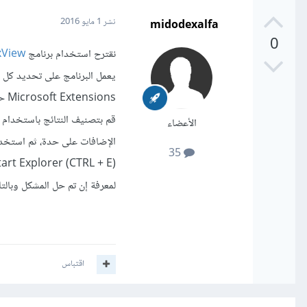
midodexalfa
نشر
1 مايو 2016
0
نقترح استخدام برنامج
xView
Microsoft Extensions حتى لا تعبث بالخطأ في الإضافات الافتراضية لويندوز.
الأعضاء
الإضافات على حدة، ثم استخدم
35
art Explorer (CTRL + E)
لمعرفة إن تم حل المشكل وبالت
اقتباس