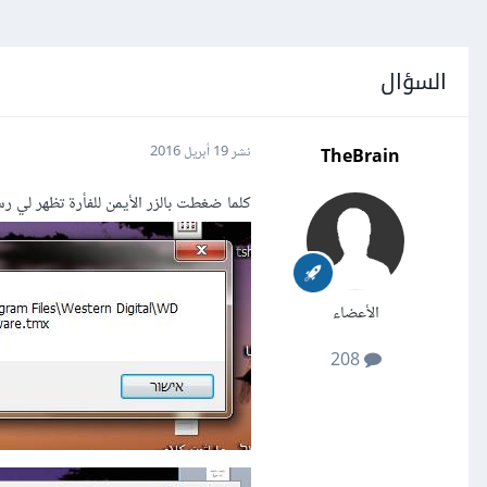
السؤال
TheBrain
نشر
19 أبريل 2016
كلما ضغطت بالزر الأيمن للفأرة تظهر لي ر
الأعضاء
208