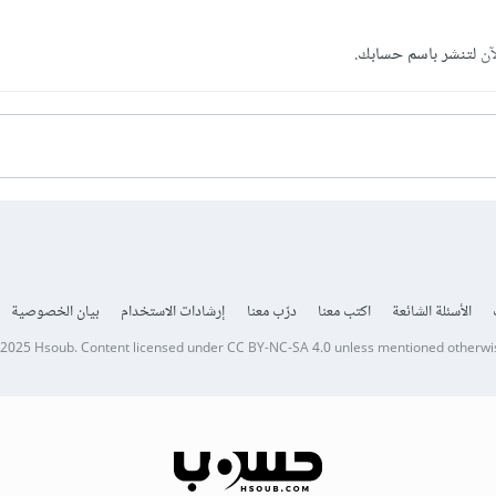
آن
لتنشر باسم حسابك.
الأسئلة الشائعة
اكتب معنا
درّب معنا
إرشادات الاستخدام
بيان الخصوصية
 2025
Hsoub
.
Content licensed under
CC BY-NC-SA 4.0
unless mentioned otherwi