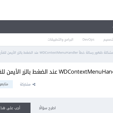
تصميم
DevOps
البرامج والتطبيقات
رسالة خطأ WDContextMenuHandler عند الضغط بالزر الأيمن للفأرة؟
متابعو
مشاركة
اطرح سؤالًا
أجب على هذا 