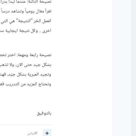
نصيحة الثالثة: عندما تبدأ بد
العمل الحُر "النتيجة" هي ال
اخرى .. وكل نتيجة ايجابية ستع
نصيحة رابعة ومهمة: اختر تخص
بشكل جيد حتى الان، ولا تذهب 
وتجيد العبرية بشكل جيّد، فهنا
وتحتاج المزيد من التدريب فق
بالتوفيق
اقتباس