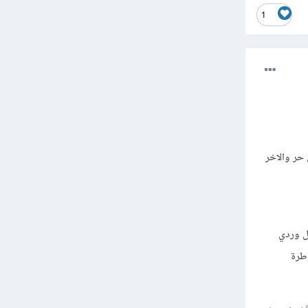
1
حر والاخر
ل وردي
اطرة