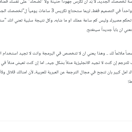
راسة تخصصك الجديد، لا بُد ان تكرس جهوداً حثيثة ولا "تضحك" على نفسك فمثلاً 
تقرأ مقال يومياً وتشاهد درساً واحداً في التصميم فقط، لربما ستحتاج تكريس 3 ساعات
تي تحكم مصيرك وليس كم ساعة عملك او ما شابه، وكل نتيجة سلبية تعني انك "
ني ان باباً جديداً سينفتح.
صاً ملائماً لك .. وهذا يعني ان لا تتخصص في البرمجة وانت لا تجيد استخدام 
للترجم إن كنت لا تجيد الانجليزية مثلاً بشكل جيد.. اما إن كنت تعيش مثلاً في
ك امل كبير بان تنجح في مجال الترجمة عن العبرية للعربية، لأن امثالك قلائل ول
ط!