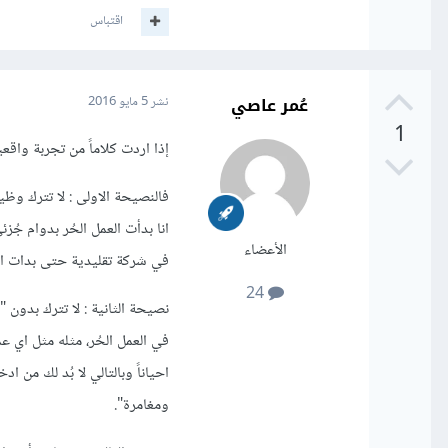
اقتباس
عُمر عاصي
نشر
5 مايو 2016
1
إذا اردت كلاماً من تجربة واق
فالنصيحة الاولى : لا تترك وظي
انا بدأت العمل الحُر بدوام ج
الأعضاء
في شركة تقليدية حتى بدات اعتم
24
نصيحة الثانية : لا تترك بدون
في العمل الحُر، مثله مثل اي 
احياناً وبالتالي لا بُد لك من
ومغامرة".