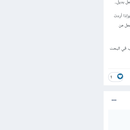
ل بديل..
وإذا أردت
مل من
غب في البحث
1