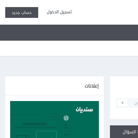
تسجيل الدخول
حساب جديد
إعلانات
ن
0
السؤال