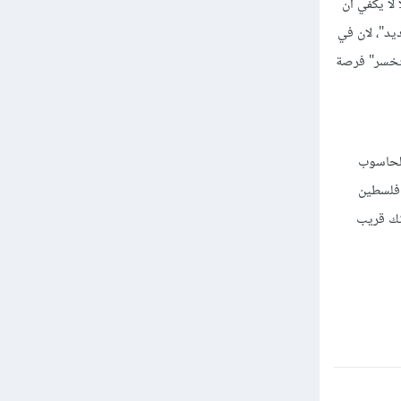
لا يكفي ان
 يومياً ل"تخصصك الجديد"، لان في
ستخسر" فرصة
الحاسوب
 فلسطين
أنك قريب