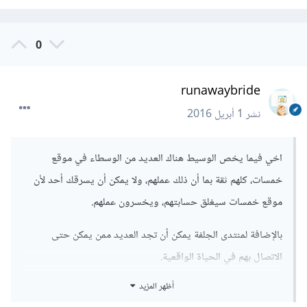
0
runawaybride
نشر
1 أبريل 2016
اخي فيما يخص الوسيط هناك العديد من الوسطاء في موقع
خمسات، كلهم ثقة بما أن ذلك عملهم، ولا يمكن أن يسرقك أحد لأن
موقع خمسات سيغلق حسابتهم، ويخسرون عملهم.
بالإضافة لمنتدى الجلفة يمكن أن تجد العديد ممن يمكن حتى
الاتصال بهم في الحياة الواقعية.
أظهر المزيد
من جانب آخر جرب البطاقات الافتراضية هناك بعض المتاجر