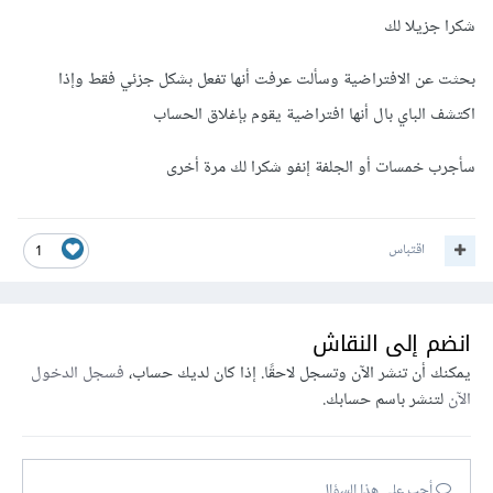
الالكترونية يبيعونها بسعر زهيد، يمكن أن تحل مشكلتك.
شكرا جزيلا لك
أنا صراحة أعاني من نفس مشكلتك، لم أحله بعد، لكن هذا ما سوف
بحثت عن الافتراضية وسألت عرفت أنها تفعل بشكل جزئي فقط وإذا
أفعله، لا يوجد حل آخر، فكما قلت البنوك الجزائرية تفرض شروط
اكتشف الباي بال أنها افتراضية يقوم بإغلاق الحساب
تعجيزية.
سأجرب خمسات أو الجلفة إنفو شكرا لك مرة أخرى
اقتباس
1
انضم إلى النقاش
يمكنك أن تنشر الآن وتسجل لاحقًا. إذا كان لديك حساب،
فسجل الدخول
الآن
لتنشر باسم حسابك.
أجب على هذا السؤال...