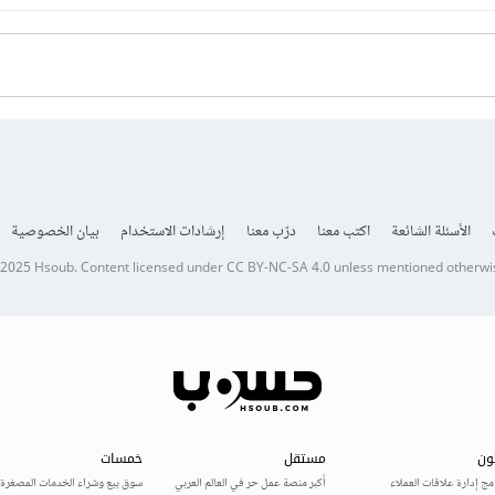
الأسئلة الشائعة
اكتب معنا
درّب معنا
إرشادات الاستخدام
بيان الخصوصية
 2025
Hsoub
.
Content licensed under
CC BY-NC-SA 4.0
unless mentioned otherwi