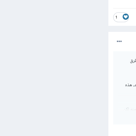
1
طرق
، هذه
نه لكن
ثمن عاجلا