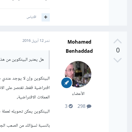
أو آجلا، اعمل بطرق قانوني
اقتباس
- وأخيرا تجنب طرق المواقع
شابه ذلك.
Mohamed
نشر
12 أبريل 2016
0
Benhaddad
هل يعتبر البيتكوين من هذه
البيتكوين وإن لا يوجد عندي خب
افتراضية فقط، تقتصر على الان
الأعضاء
العملات الافتراضية,
3
298
البيتكوين يمكن تحويله لعملة 
بالنسبة لسؤالك من الصعب الجو