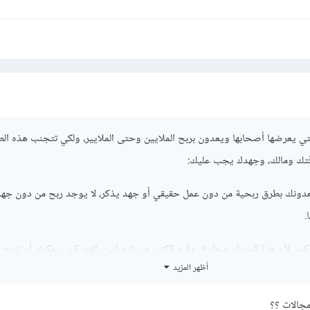
لتي يعرضها أصحابها ويعدون بربح الملايين وحتى الملايير، ولكي تتجنب هذه ال
قتك ومالك، وجهدك يجب عليك:
دونك بطرق ربحية من دون عمل حقيقي أو جهد يذكر، لا يوجد ربح من دون جهد
.
 لأن هذا الميدان مخادع، وفيه الكثير من النصابين، الفوركس يمكنك أن تربح م
أظهر المزيد
 الكثيرين، لذلك كن حذرا جدا في هذا المجال قبل أن تقدم على أي شئ.
والتي تعتمد على السبام، مهما كنت تعتبر مثل هذه الطرق فعالة إلا أنك ستدفع ال
مجالات ؟؟