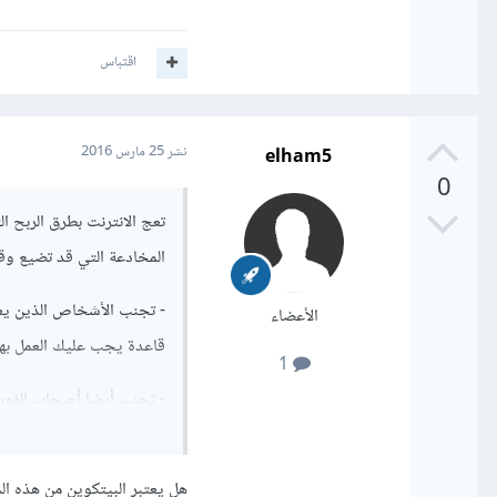
اقتباس
elham5
نشر
25 مارس 2016
0
تعج الانترنت بطرق الربح ا
المخادعة التي قد تضيع و
- تجنب الأشخاص الذين يع
الأعضاء
قاعدة يجب عليك العمل بها
1
- تجنب أيضا أصحاب الفوركس
الأمر صعب وليس كما يتوقع
- تجنب كل الطرق الملتوية 
هل يعتبر البيتكوين من هذه ال