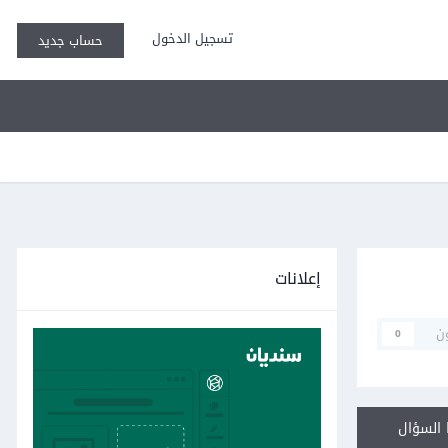
تسجيل الدخول
حساب جديد
إعلانات
ن
0
السؤال