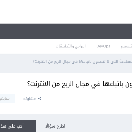
تصميم
DevOps
البرامج والتطبيقات
خادعة التي لا تنصحون باتباعها في مجال الربح من الانترنت؟
 باتباعها في مجال الربح من الانترنت؟
متابعو
مشاركة
اطرح سؤالًا
أجب على هذا 