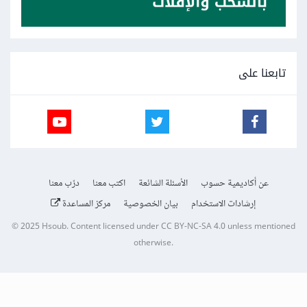
تابعنا على
عن أكاديمية حسوب
الأسئلة الشائعة
اكتب معنا
درّب معنا
إرشادات الاستخدام
بيان الخصوصية
مركز المساعدة
© 2025
Hsoub
.
Content licensed under
CC BY-NC-SA 4.0
unless mentioned
otherwise.