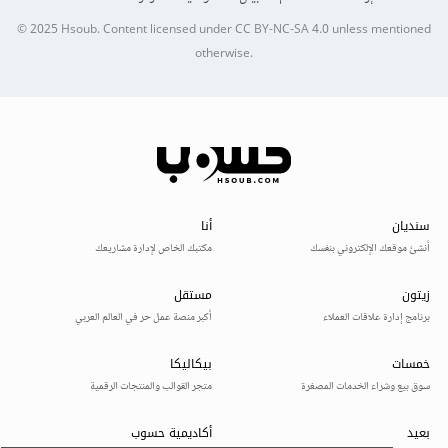
© 2025
Hsoub
.
Content licensed under
CC BY-NC-SA 4.0
unless mentioned
otherwise.